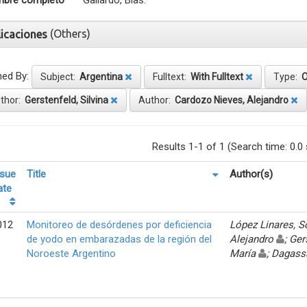
bre completo
Gallardo, Blas.
(Others)
licaciones
ned By:
Subject:
Argentina
Fulltext:
With Fulltext
Type:
O
thor:
Gerstenfeld, Silvina
Author:
Cardozo Nieves, Alejandro
Results 1-1 of 1 (Search time: 0.0
ssue
Title
Author(s)
ate
012
Monitoreo de desórdenes por deficiencia
López Linares, 
de yodo en embarazadas de la región del
Alejandro
; Ger
Noroeste Argentino
María
; Dagass