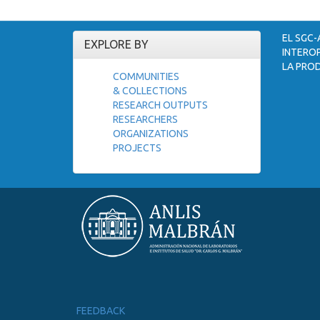
EL SGC-
EXPLORE BY
INTEROP
LA PROD
COMMUNITIES
& COLLECTIONS
RESEARCH OUTPUTS
RESEARCHERS
ORGANIZATIONS
PROJECTS
FEEDBACK