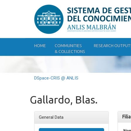
Skip
navigation
HOME
COMMUNITIES
RESEARCH OUTPUT
& COLLECTIONS
DSpace-CRIS @ ANLIS
Gallardo, Blas.
Fili
General Data