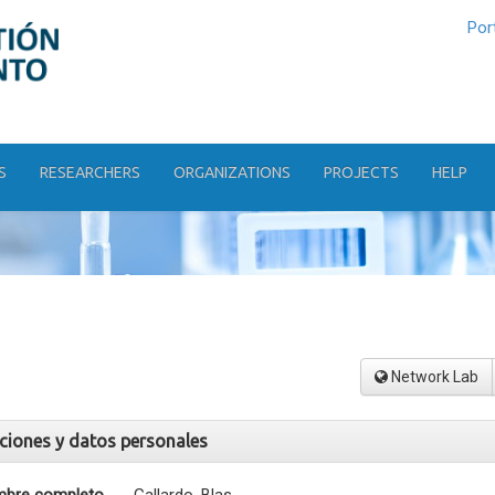
Por
S
RESEARCHERS
ORGANIZATIONS
PROJECTS
HELP
Network Lab
aciones y datos personales