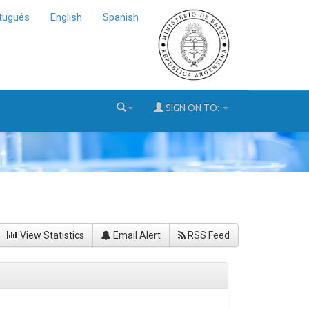
tuguês
English
Spanish
SIGN ON TO:
View Statistics
Email Alert
RSS Feed