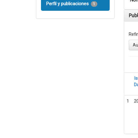
Nom
Perfil y publicaciones
1
Pub
Refi
Au
I
D
1
2