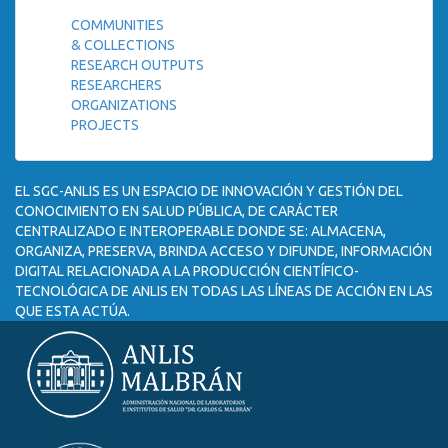
COMMUNITIES
& COLLECTIONS
RESEARCH OUTPUTS
RESEARCHERS
ORGANIZATIONS
PROJECTS
EL SGC-ANLIS ES UN ESPACIO DE INNOVACIÓN Y GESTIÓN DEL
CONOCIMIENTO EN SALUD PÚBLICA, DE CARÁCTER
CENTRALIZADO E INTEROPERABLE DONDE SE: ALMACENA,
ORGANIZA, PRESERVA, BRINDA ACCESO Y DIFUNDE, INFORMACIÓN
DIGITAL RELACIONADA A LA PRODUCCIÓN CIENTÍFICO-
TECNOLÓGICA DE ANLIS EN TODAS LAS LÍNEAS DE ACCIÓN EN LAS
QUE ESTA ACTÚA.