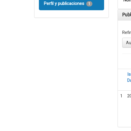
Nom
Perfil y publicaciones
1
Pub
Refi
Au
I
D
1
2