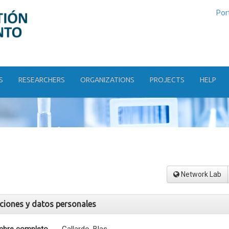
Por
S
RESEARCHERS
ORGANIZATIONS
PROJECTS
HELP
Network Lab
aciones y datos personales