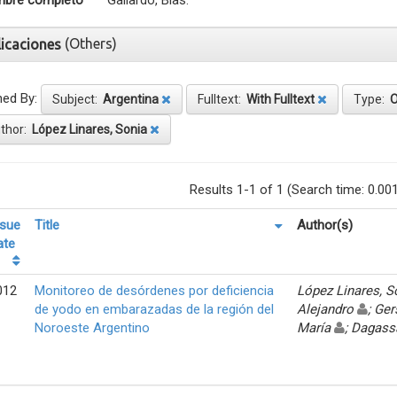
bre completo
Gallardo, Blas.
(Others)
licaciones
ned By:
Subject:
Argentina
Fulltext:
With Fulltext
Type:
O
thor:
López Linares, Sonia
Results 1-1 of 1 (Search time: 0.00
ssue
Title
Author(s)
ate
012
Monitoreo de desórdenes por deficiencia
López Linares, 
de yodo en embarazadas de la región del
Alejandro
; Ger
Noroeste Argentino
María
; Dagass