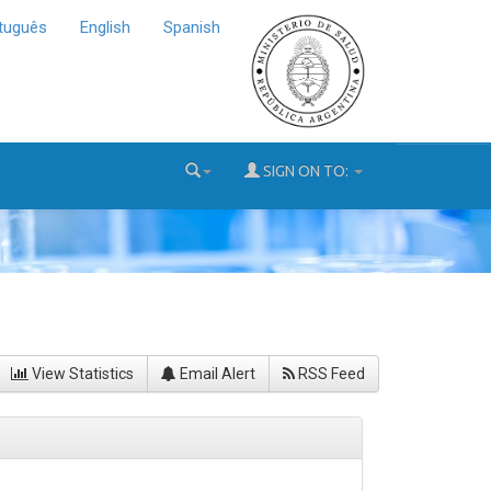
tuguês
English
Spanish
SIGN ON TO:
View Statistics
Email Alert
RSS Feed