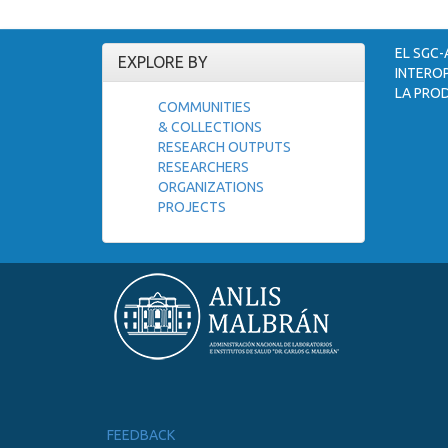
EL SGC-
EXPLORE BY
INTEROP
LA PROD
COMMUNITIES
& COLLECTIONS
RESEARCH OUTPUTS
RESEARCHERS
ORGANIZATIONS
PROJECTS
FEEDBACK