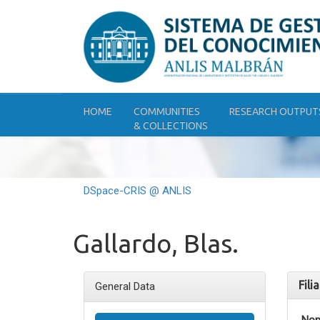
Skip
navigation
HOME
COMMUNITIES
RESEARCH OUTPUT
& COLLECTIONS
DSpace-CRIS @ ANLIS
Gallardo, Blas.
Fili
General Data