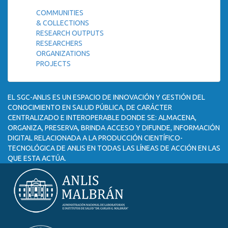
COMMUNITIES
& COLLECTIONS
RESEARCH OUTPUTS
RESEARCHERS
ORGANIZATIONS
PROJECTS
EL SGC-ANLIS ES UN ESPACIO DE INNOVACIÓN Y GESTIÓN DEL
CONOCIMIENTO EN SALUD PÚBLICA, DE CARÁCTER
CENTRALIZADO E INTEROPERABLE DONDE SE: ALMACENA,
ORGANIZA, PRESERVA, BRINDA ACCESO Y DIFUNDE, INFORMACIÓN
DIGITAL RELACIONADA A LA PRODUCCIÓN CIENTÍFICO-
TECNOLÓGICA DE ANLIS EN TODAS LAS LÍNEAS DE ACCIÓN EN LAS
QUE ESTA ACTÚA.