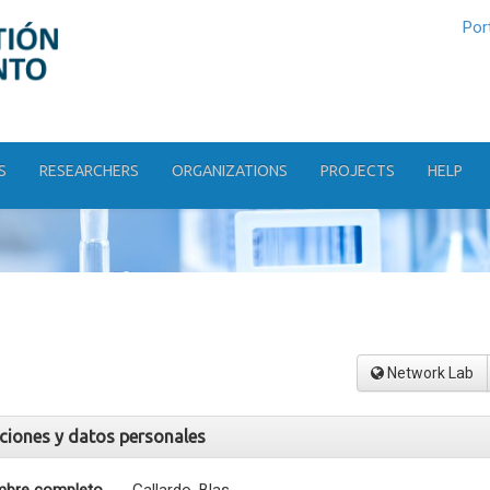
Por
S
RESEARCHERS
ORGANIZATIONS
PROJECTS
HELP
Network Lab
aciones y datos personales