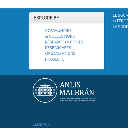
EL SGC-
EXPLORE BY
INTEROP
LA PROD
COMMUNITIES
& COLLECTIONS
RESEARCH OUTPUTS
RESEARCHERS
ORGANIZATIONS
PROJECTS
FEEDBACK