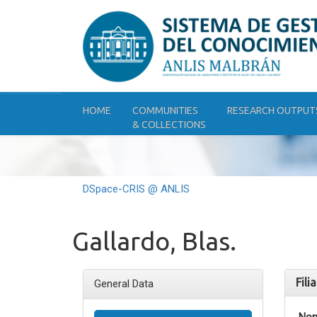
Skip
navigation
HOME
COMMUNITIES
RESEARCH OUTPUT
& COLLECTIONS
DSpace-CRIS @ ANLIS
Gallardo, Blas.
Fili
General Data