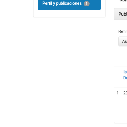
Nom
Perfil y publicaciones
1
Pub
Refi
Au
I
D
1
2