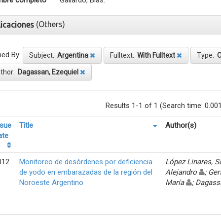
bre completo
Gallardo, Blas.
(Others)
licaciones
ned By:
Subject:
Argentina
Fulltext:
With Fulltext
Type:
O
thor:
Dagassan, Ezequiel
Results 1-1 of 1 (Search time: 0.00
ssue
Title
Author(s)
ate
012
Monitoreo de desórdenes por deficiencia
López Linares, 
de yodo en embarazadas de la región del
Alejandro
; Ger
Noroeste Argentino
María
; Dagass