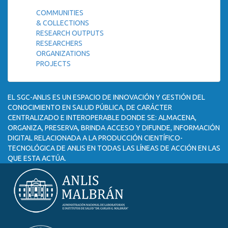
COMMUNITIES
& COLLECTIONS
RESEARCH OUTPUTS
RESEARCHERS
ORGANIZATIONS
PROJECTS
EL SGC-ANLIS ES UN ESPACIO DE INNOVACIÓN Y GESTIÓN DEL
CONOCIMIENTO EN SALUD PÚBLICA, DE CARÁCTER
CENTRALIZADO E INTEROPERABLE DONDE SE: ALMACENA,
ORGANIZA, PRESERVA, BRINDA ACCESO Y DIFUNDE, INFORMACIÓN
DIGITAL RELACIONADA A LA PRODUCCIÓN CIENTÍFICO-
TECNOLÓGICA DE ANLIS EN TODAS LAS LÍNEAS DE ACCIÓN EN LAS
QUE ESTA ACTÚA.