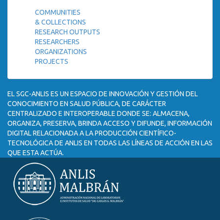
COMMUNITIES
& COLLECTIONS
RESEARCH OUTPUTS
RESEARCHERS
ORGANIZATIONS
PROJECTS
EL SGC-ANLIS ES UN ESPACIO DE INNOVACIÓN Y GESTIÓN DEL
CONOCIMIENTO EN SALUD PÚBLICA, DE CARÁCTER
CENTRALIZADO E INTEROPERABLE DONDE SE: ALMACENA,
ORGANIZA, PRESERVA, BRINDA ACCESO Y DIFUNDE, INFORMACIÓN
DIGITAL RELACIONADA A LA PRODUCCIÓN CIENTÍFICO-
TECNOLÓGICA DE ANLIS EN TODAS LAS LÍNEAS DE ACCIÓN EN LAS
QUE ESTA ACTÚA.