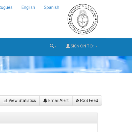
tuguês
English
Spanish
SIGN ON TO:
View Statistics
Email Alert
RSS Feed