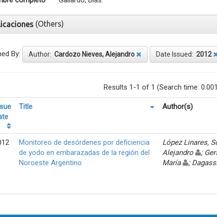
bre completo
Gallardo, Blas.
(Others)
licaciones
ned By:
Author:
Cardozo Nieves, Alejandro
Date Issued:
2012
Results 1-1 of 1 (Search time: 0.00
ssue
Title
Author(s)
ate
012
Monitoreo de desórdenes por deficiencia
López Linares, 
de yodo en embarazadas de la región del
Alejandro
; Ger
Noroeste Argentino
María
; Dagass