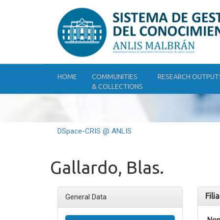
Skip
navigation
HOME
COMMUNITIES
RESEARCH OUTPUT
& COLLECTIONS
DSpace-CRIS @ ANLIS
Gallardo, Blas.
Fili
General Data