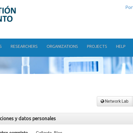
Por
S
RESEARCHERS
ORGANIZATIONS
PROJECTS
HELP
Network Lab
aciones y datos personales