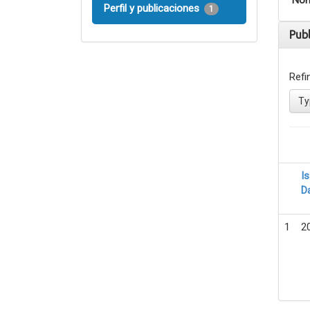
Nom
Perfil y publicaciones
1
Pub
Refi
Ty
I
D
1
2