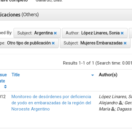
bre completo
Gallardo, Blas.
(Others)
licaciones
ned By:
Subject:
Argentina
Author:
López Linares, Sonia
pe:
Otro tipo de publicación
Subject:
Mujeres Embarazadas
Results 1-1 of 1 (Search time: 0.00
ssue
Title
Author(s)
ate
012
Monitoreo de desórdenes por deficiencia
López Linares, 
de yodo en embarazadas de la región del
Alejandro
; Ger
Noroeste Argentino
María
; Dagass