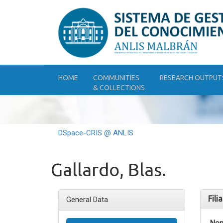
Skip
navigation
HOME
COMMUNITIES
RESEARCH OUTPUT
& COLLECTIONS
DSpace-CRIS @ ANLIS
Gallardo, Blas.
Fili
General Data