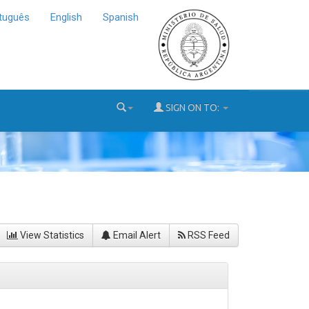
tuguês
English
Spanish
SIGN ON TO:
View Statistics
Email Alert
RSS Feed