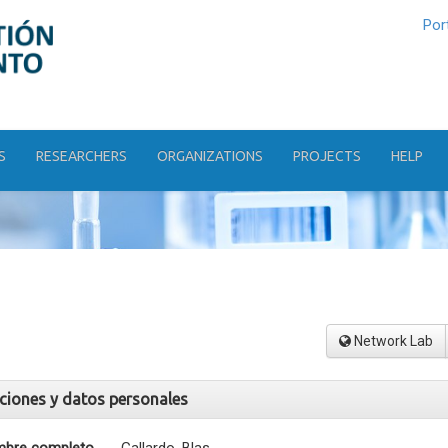
Por
S
RESEARCHERS
ORGANIZATIONS
PROJECTS
HELP
Network Lab
aciones y datos personales