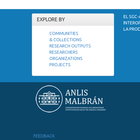
EL SGC-
EXPLORE BY
INTEROP
LA PROD
COMMUNITIES
& COLLECTIONS
RESEARCH OUTPUTS
RESEARCHERS
ORGANIZATIONS
PROJECTS
FEEDBACK