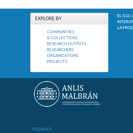
EL SGC-
EXPLORE BY
INTEROP
LA PROD
COMMUNITIES
& COLLECTIONS
RESEARCH OUTPUTS
RESEARCHERS
ORGANIZATIONS
PROJECTS
FEEDBACK