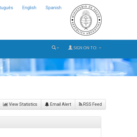
tuguês
English
Spanish
SIGN ON TO:
View Statistics
Email Alert
RSS Feed