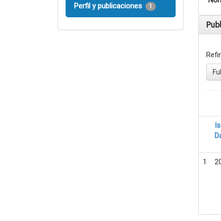
Nom
Perfil y publicaciones
1
Pub
Refi
Fu
I
D
1
2