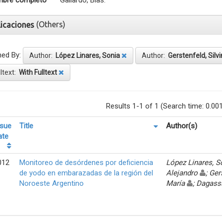
bre completo
Gallardo, Blas.
(Others)
licaciones
ned By:
Author:
López Linares, Sonia
Author:
Gerstenfeld, Silv
lltext:
With Fulltext
Results 1-1 of 1 (Search time: 0.00
ssue
Title
Author(s)
ate
012
Monitoreo de desórdenes por deficiencia
López Linares, 
de yodo en embarazadas de la región del
Alejandro
; Ger
Noroeste Argentino
María
; Dagass