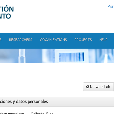
Por
S
RESEARCHERS
ORGANIZATIONS
PROJECTS
HELP
Network Lab
aciones y datos personales