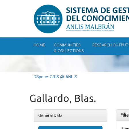
Skip
navigation
HOME
COMMUNITIES
RESEARCH OUTPUT
& COLLECTIONS
DSpace-CRIS @ ANLIS
Gallardo, Blas.
Fili
General Data