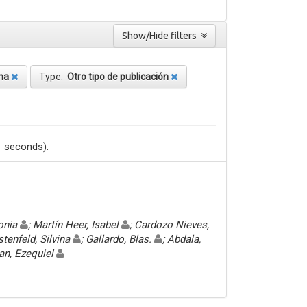
Show/Hide filters
ina
Type:
Otro tipo de publicación
1 seconds).
Sonia
; Martín Heer, Isabel
; Cardozo Nieves,
stenfeld, Silvina
; Gallardo, Blas.
; Abdala,
an, Ezequiel