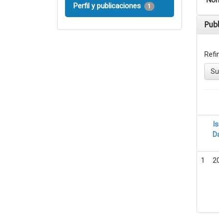
Nom
Perfil y publicaciones
1
Pub
Refi
Su
I
D
1
2