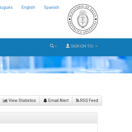
tuguês
English
Spanish
SIGN ON TO:
View Statistics
Email Alert
RSS Feed