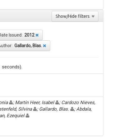
Show/Hide filters
Date Issued:
2012
Author:
Gallardo, Blas.
1 seconds).
Sonia
; Martín Heer, Isabel
; Cardozo Nieves,
stenfeld, Silvina
; Gallardo, Blas.
; Abdala,
an, Ezequiel