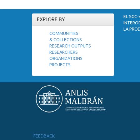
EL SGC-
EXPLORE BY
INTEROP
LA PROD
COMMUNITIES
& COLLECTIONS
RESEARCH OUTPUTS
RESEARCHERS
ORGANIZATIONS
PROJECTS
FEEDBACK