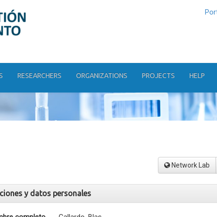
Por
S
RESEARCHERS
ORGANIZATIONS
PROJECTS
HELP
Network Lab
aciones y datos personales