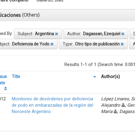
bre completo
Gallardo, Blas.
(Others)
licaciones
ned By:
Subject:
Argentina
Author:
Dagassan, Ezequiel
bject:
Deficiencia de Yodo
Type:
Otro tipo de publicación
Results 1-1 of 1 (Search time: 0.00
ssue
Title
Author(s)
ate
012
Monitoreo de desórdenes por deficiencia
López Linares, 
de yodo en embarazadas de la región del
Alejandro
; Ger
Noroeste Argentino
María
; Dagass