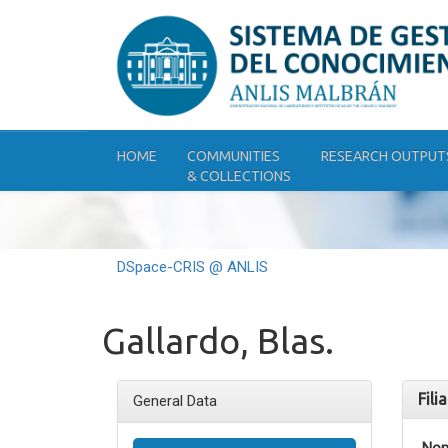
Skip
navigation
HOME
COMMUNITIES
RESEARCH OUTPUT
& COLLECTIONS
DSpace-CRIS @ ANLIS
Gallardo, Blas.
Fili
General Data