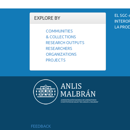
EL SGC-
EXPLORE BY
INTEROP
LA PROD
COMMUNITIES
& COLLECTIONS
RESEARCH OUTPUTS
RESEARCHERS
ORGANIZATIONS
PROJECTS
FEEDBACK