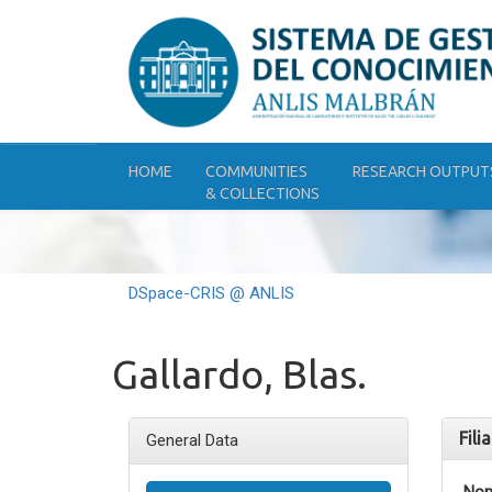
Skip
navigation
HOME
COMMUNITIES
RESEARCH OUTPUT
& COLLECTIONS
DSpace-CRIS @ ANLIS
Gallardo, Blas.
Fili
General Data