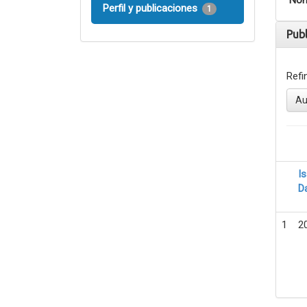
Nom
Perfil y publicaciones
1
Pub
Refi
Au
I
D
1
2