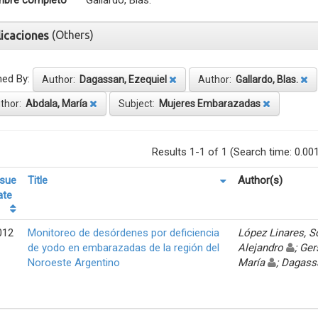
bre completo
Gallardo, Blas.
(Others)
licaciones
ned By:
Author:
Dagassan, Ezequiel
Author:
Gallardo, Blas.
thor:
Abdala, María
Subject:
Mujeres Embarazadas
Results 1-1 of 1 (Search time: 0.00
ssue
Title
Author(s)
ate
012
Monitoreo de desórdenes por deficiencia
López Linares, 
de yodo en embarazadas de la región del
Alejandro
; Ger
Noroeste Argentino
María
; Dagass