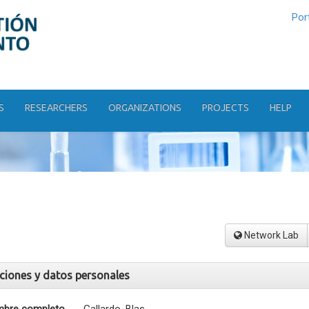
Por
S
RESEARCHERS
ORGANIZATIONS
PROJECTS
HELP
Network Lab
aciones y datos personales