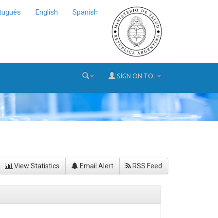
tuguês
English
Spanish
SIGN ON TO:
View Statistics
Email Alert
RSS Feed