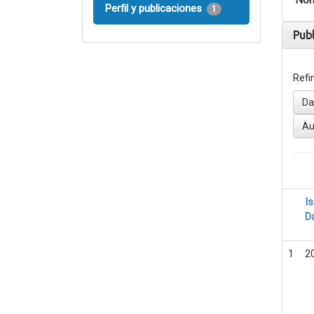
Nom
Perfil y publicaciones
1
Pub
Refi
Da
Au
I
D
1
2