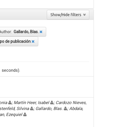
Show/Hide filters
Author:
Gallardo, Blas.
ipo de publicación
1 seconds).
Sonia
; Martín Heer, Isabel
; Cardozo Nieves,
stenfeld, Silvina
; Gallardo, Blas.
; Abdala,
an, Ezequiel