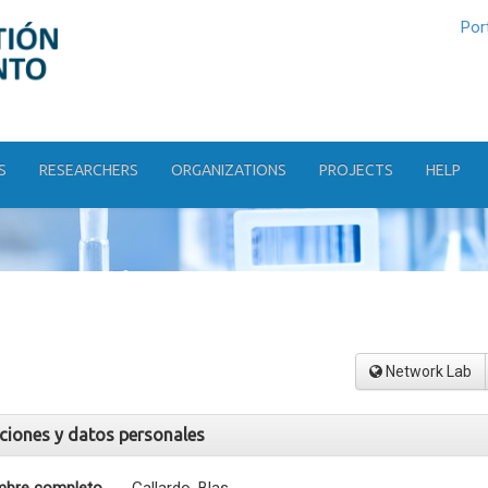
Por
S
RESEARCHERS
ORGANIZATIONS
PROJECTS
HELP
Network Lab
aciones y datos personales