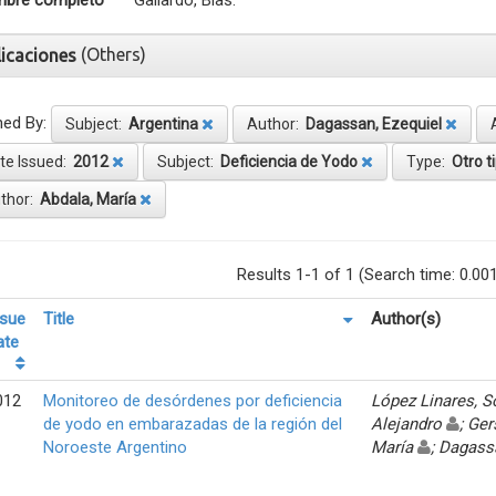
bre completo
Gallardo, Blas.
(Others)
licaciones
ned By:
Subject:
Argentina
Author:
Dagassan, Ezequiel
te Issued:
2012
Subject:
Deficiencia de Yodo
Type:
Otro t
thor:
Abdala, María
Results 1-1 of 1 (Search time: 0.00
ssue
Title
Author(s)
ate
012
Monitoreo de desórdenes por deficiencia
López Linares, 
de yodo en embarazadas de la región del
Alejandro
; Ger
Noroeste Argentino
María
; Dagass