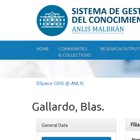
Skip
navigation
HOME
COMMUNITIES
RESEARCH OUTPUT
& COLLECTIONS
DSpace-CRIS @ ANLIS
Gallardo, Blas.
Fili
General Data