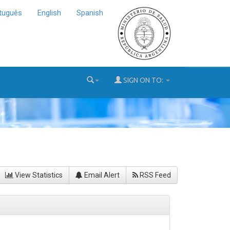
tuguês
English
Spanish
SIGN ON TO:
View Statistics
Email Alert
RSS Feed