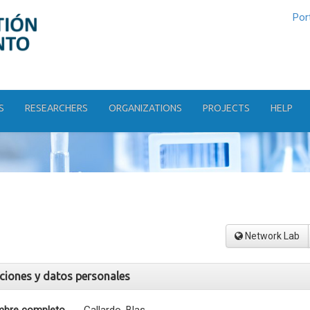
Por
S
RESEARCHERS
ORGANIZATIONS
PROJECTS
HELP
Network Lab
aciones y datos personales