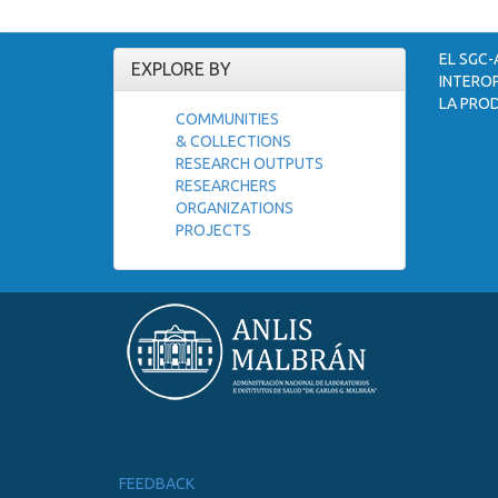
EL SGC-
EXPLORE BY
INTEROP
LA PROD
COMMUNITIES
& COLLECTIONS
RESEARCH OUTPUTS
RESEARCHERS
ORGANIZATIONS
PROJECTS
FEEDBACK