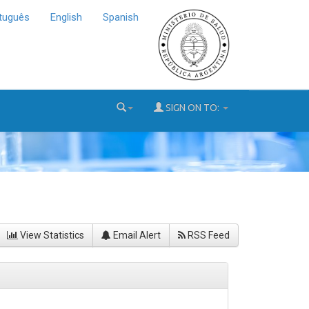
tuguês
English
Spanish
SIGN ON TO:
View Statistics
Email Alert
RSS Feed