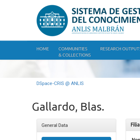
Skip
navigation
HOME
COMMUNITIES
RESEARCH OUTPUT
& COLLECTIONS
DSpace-CRIS @ ANLIS
Gallardo, Blas.
Fili
General Data