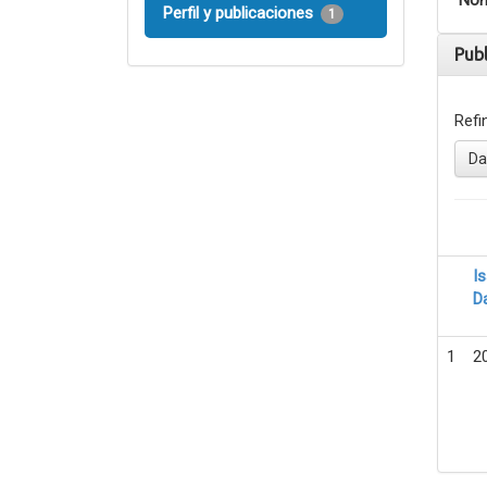
Nom
Perfil y publicaciones
1
Pub
Refi
Da
I
D
1
2