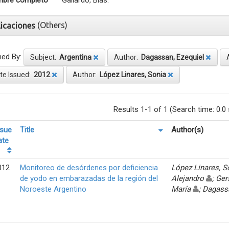
bre completo
Gallardo, Blas.
(Others)
licaciones
ned By:
Subject:
Argentina
Author:
Dagassan, Ezequiel
te Issued:
2012
Author:
López Linares, Sonia
Results 1-1 of 1 (Search time: 0.0
ssue
Title
Author(s)
ate
012
Monitoreo de desórdenes por deficiencia
López Linares, 
de yodo en embarazadas de la región del
Alejandro
; Ger
Noroeste Argentino
María
; Dagass