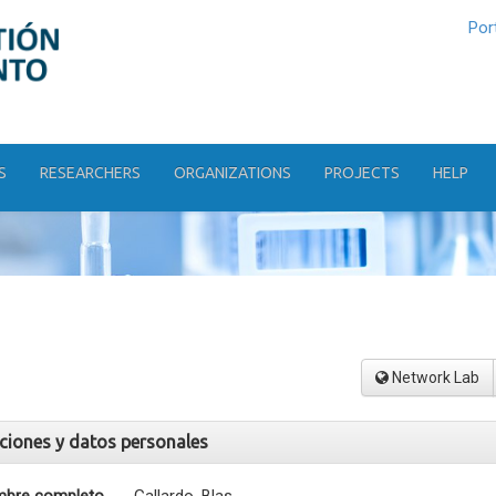
Por
S
RESEARCHERS
ORGANIZATIONS
PROJECTS
HELP
Network Lab
aciones y datos personales