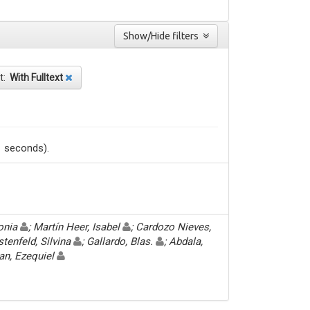
Show/Hide filters
xt:
With Fulltext
1 seconds).
Sonia
; Martín Heer, Isabel
; Cardozo Nieves,
stenfeld, Silvina
; Gallardo, Blas.
; Abdala,
an, Ezequiel