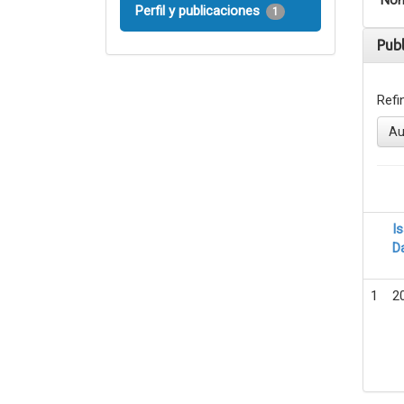
Nom
Perfil y publicaciones
1
Pub
Refi
Au
I
D
1
2