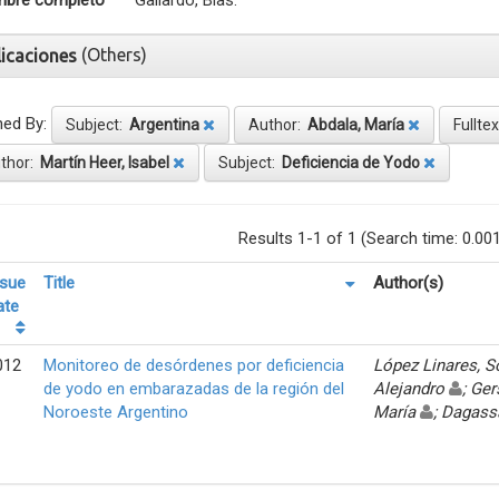
bre completo
Gallardo, Blas.
(Others)
licaciones
ned By:
Subject:
Argentina
Author:
Abdala, María
Fullte
thor:
Martín Heer, Isabel
Subject:
Deficiencia de Yodo
Results 1-1 of 1 (Search time: 0.00
ssue
Title
Author(s)
ate
012
Monitoreo de desórdenes por deficiencia
López Linares, 
de yodo en embarazadas de la región del
Alejandro
; Ger
Noroeste Argentino
María
; Dagass