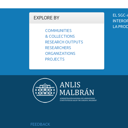
EL SGC-
EXPLORE BY
INTEROP
LA PROD
COMMUNITIES
& COLLECTIONS
RESEARCH OUTPUTS
RESEARCHERS
ORGANIZATIONS
PROJECTS
FEEDBACK