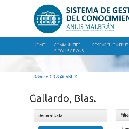
Skip
navigation
HOME
COMMUNITIES
RESEARCH OUTPUT
& COLLECTIONS
DSpace-CRIS @ ANLIS
Gallardo, Blas.
Fili
General Data