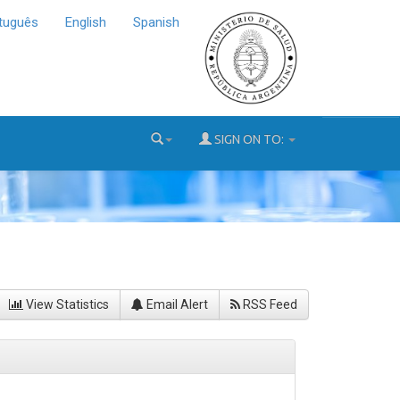
tuguês
English
Spanish
SIGN ON TO:
View Statistics
Email Alert
RSS Feed