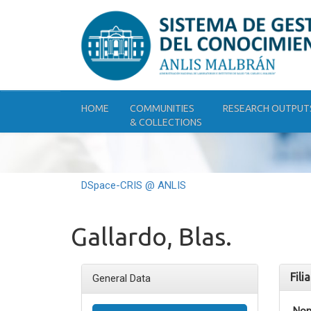
Skip
navigation
HOME
COMMUNITIES
RESEARCH OUTPUT
& COLLECTIONS
DSpace-CRIS @ ANLIS
Gallardo, Blas.
Fili
General Data