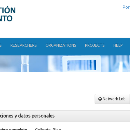
Por
S
RESEARCHERS
ORGANIZATIONS
PROJECTS
HELP
Network Lab
aciones y datos personales