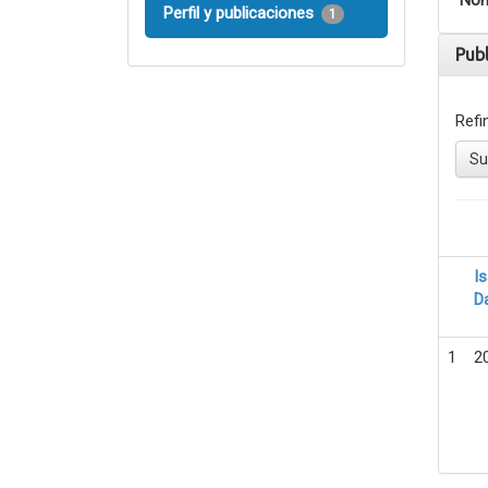
Nom
Perfil y publicaciones
1
Pub
Refi
Su
I
D
1
2