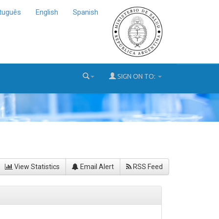
tuguês
English
Spanish
SIGN ON TO:
View Statistics
Email Alert
RSS Feed