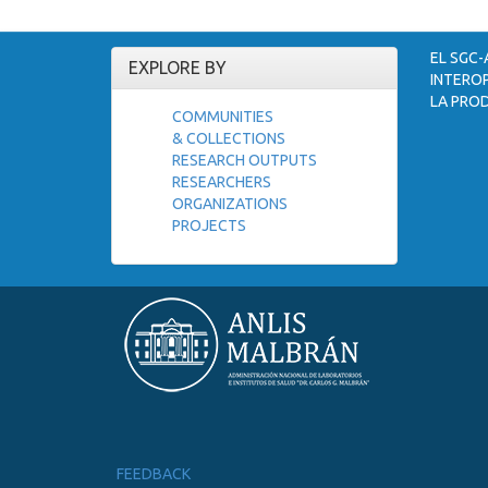
EL SGC-
EXPLORE BY
INTEROP
LA PROD
COMMUNITIES
& COLLECTIONS
RESEARCH OUTPUTS
RESEARCHERS
ORGANIZATIONS
PROJECTS
FEEDBACK