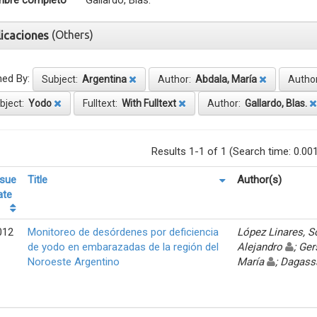
bre completo
Gallardo, Blas.
(Others)
licaciones
ned By:
Subject:
Argentina
Author:
Abdala, María
Autho
bject:
Yodo
Fulltext:
With Fulltext
Author:
Gallardo, Blas.
Results 1-1 of 1 (Search time: 0.00
ssue
Title
Author(s)
ate
012
Monitoreo de desórdenes por deficiencia
López Linares, 
de yodo en embarazadas de la región del
Alejandro
; Ger
Noroeste Argentino
María
; Dagass