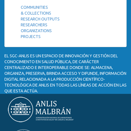
COMMUNITIES
& COLLECTIONS
RESEARCH OUTPUTS
RESEARCHERS
ORGANIZATIONS
PROJECTS
EL SGC-ANLIS ES UN ESPACIO DE INNOVACIÓN Y GESTIÓN DEL
CONOCIMIENTO EN SALUD PÚBLICA, DE CARÁCTER
CENTRALIZADO E INTEROPERABLE DONDE SE: ALMACENA,
ORGANIZA, PRESERVA, BRINDA ACCESO Y DIFUNDE, INFORMACIÓN
DIGITAL RELACIONADA A LA PRODUCCIÓN CIENTÍFICO-
TECNOLÓGICA DE ANLIS EN TODAS LAS LÍNEAS DE ACCIÓN EN LAS
QUE ESTA ACTÚA.