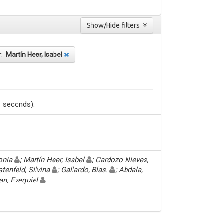
Show/Hide filters
r:
Martín Heer, Isabel
1 seconds).
Sonia
; Martín Heer, Isabel
; Cardozo Nieves,
stenfeld, Silvina
; Gallardo, Blas.
; Abdala,
an, Ezequiel