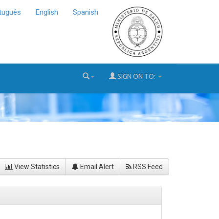
tuguês
English
Spanish
SIGN ON TO:
View Statistics
Email Alert
RSS Feed