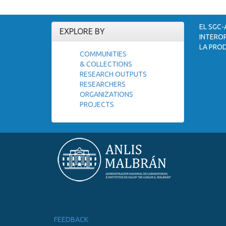
EL SGC-
EXPLORE BY
INTEROP
LA PROD
COMMUNITIES
& COLLECTIONS
RESEARCH OUTPUTS
RESEARCHERS
ORGANIZATIONS
PROJECTS
FEEDBACK