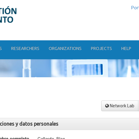
Por
S
RESEARCHERS
ORGANIZATIONS
PROJECTS
HELP
Network Lab
aciones y datos personales