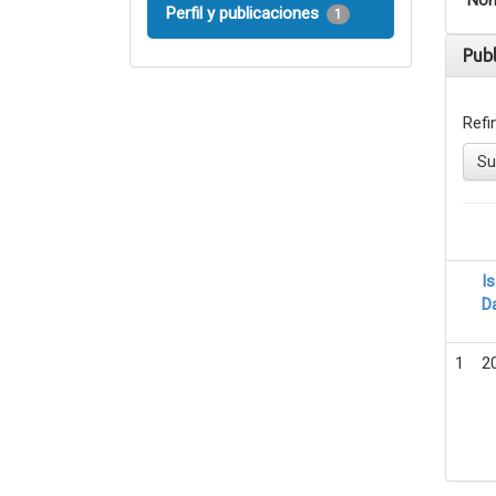
Nom
Perfil y publicaciones
1
Pub
Refi
Su
I
D
1
2