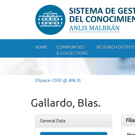
Skip
navigation
HOME
COMMUNITIES
RESEARCH OUTPUT
& COLLECTIONS
DSpace-CRIS @ ANLIS
Gallardo, Blas.
Fili
General Data