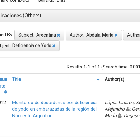
bre completo
Gallardo, Blas.
(Others)
licaciones
ned By:
Subject:
Argentina
Author:
Abdala, María
Autho
bject:
Deficiencia de Yodo
Results 1-1 of 1 (Search time: 0.00
ssue
Title
Author(s)
ate
012
Monitoreo de desórdenes por deficiencia
López Linares, 
de yodo en embarazadas de la región del
Alejandro
; Ger
Noroeste Argentino
María
; Dagass