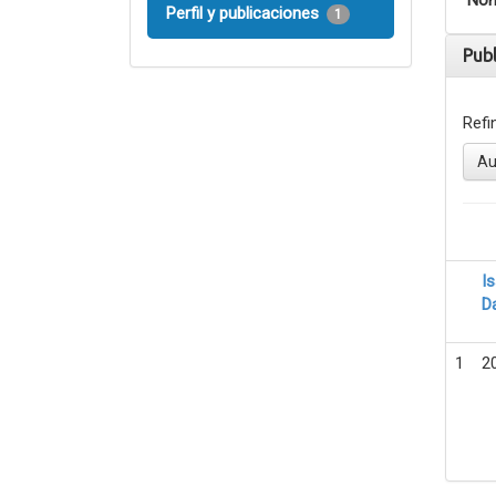
Nom
Perfil y publicaciones
1
Pub
Refi
Au
I
D
1
2