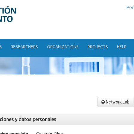
Por
S
RESEARCHERS
ORGANIZATIONS
PROJECTS
HELP
Network Lab
aciones y datos personales