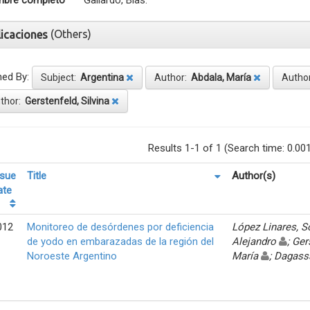
bre completo
Gallardo, Blas.
(Others)
licaciones
ned By:
Subject:
Argentina
Author:
Abdala, María
Autho
thor:
Gerstenfeld, Silvina
Results 1-1 of 1 (Search time: 0.00
ssue
Title
Author(s)
ate
012
Monitoreo de desórdenes por deficiencia
López Linares, 
de yodo en embarazadas de la región del
Alejandro
; Ger
Noroeste Argentino
María
; Dagass