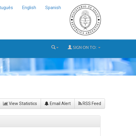
tuguês
English
Spanish
SIGN ON TO:
View Statistics
Email Alert
RSS Feed