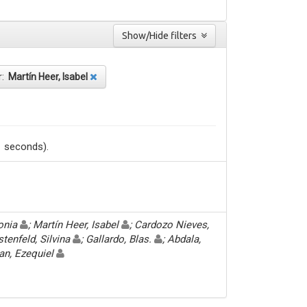
Show/Hide filters
r:
Martín Heer, Isabel
1 seconds).
Sonia
; Martín Heer, Isabel
; Cardozo Nieves,
stenfeld, Silvina
; Gallardo, Blas.
; Abdala,
an, Ezequiel