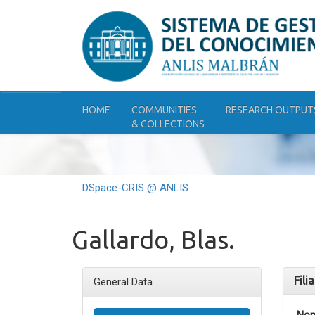
Skip
navigation
HOME
COMMUNITIES
RESEARCH OUTPUT
& COLLECTIONS
DSpace-CRIS @ ANLIS
Gallardo, Blas.
Fili
General Data