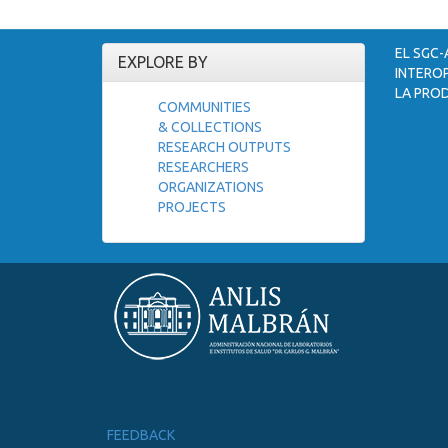
EL SGC-
EXPLORE BY
INTEROP
LA PROD
COMMUNITIES
& COLLECTIONS
RESEARCH OUTPUTS
RESEARCHERS
ORGANIZATIONS
PROJECTS
FEEDBACK