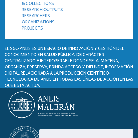
& COLLECTIONS
RESEARCH OUTPUTS
RESEARCHERS
ORGANIZATIONS
PROJECTS
EL SGC-ANLIS ES UN ESPACIO DE INNOVACIÓN Y GESTIÓN DEL
CONOCIMIENTO EN SALUD PÚBLICA, DE CARÁCTER
CENTRALIZADO E INTEROPERABLE DONDE SE: ALMACENA,
ORGANIZA, PRESERVA, BRINDA ACCESO Y DIFUNDE, INFORMACIÓN
DIGITAL RELACIONADA A LA PRODUCCIÓN CIENTÍFICO-
TECNOLÓGICA DE ANLIS EN TODAS LAS LÍNEAS DE ACCIÓN EN LAS
QUE ESTA ACTÚA.