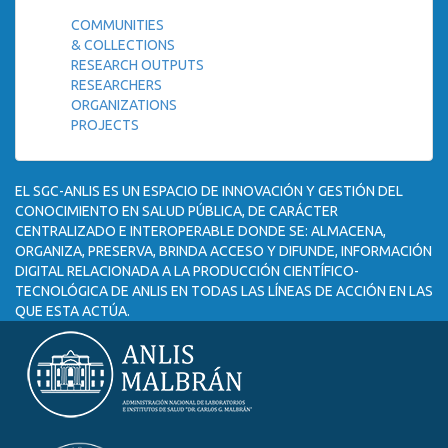
COMMUNITIES
& COLLECTIONS
RESEARCH OUTPUTS
RESEARCHERS
ORGANIZATIONS
PROJECTS
EL SGC-ANLIS ES UN ESPACIO DE INNOVACIÓN Y GESTIÓN DEL
CONOCIMIENTO EN SALUD PÚBLICA, DE CARÁCTER
CENTRALIZADO E INTEROPERABLE DONDE SE: ALMACENA,
ORGANIZA, PRESERVA, BRINDA ACCESO Y DIFUNDE, INFORMACIÓN
DIGITAL RELACIONADA A LA PRODUCCIÓN CIENTÍFICO-
TECNOLÓGICA DE ANLIS EN TODAS LAS LÍNEAS DE ACCIÓN EN LAS
QUE ESTA ACTÚA.