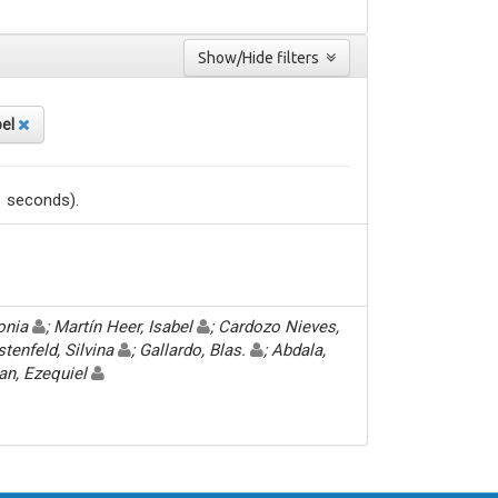
Show/Hide filters
bel
1 seconds).
Sonia
; Martín Heer, Isabel
; Cardozo Nieves,
stenfeld, Silvina
; Gallardo, Blas.
; Abdala,
an, Ezequiel