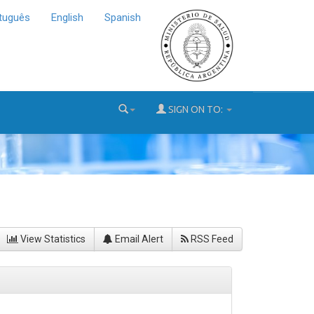
tuguês
English
Spanish
SIGN ON TO:
View Statistics
Email Alert
RSS Feed