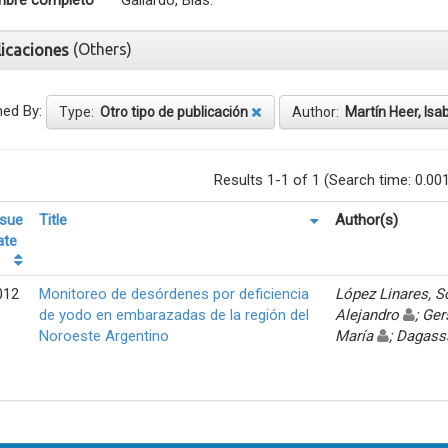
bre completo
Gallardo, Blas.
(Others)
licaciones
ned By:
Type:
Otro tipo de publicación
Author:
Martín Heer, Isa
Results 1-1 of 1 (Search time: 0.00
ssue
Title
Author(s)
ate
012
Monitoreo de desórdenes por deficiencia
López Linares, 
de yodo en embarazadas de la región del
Alejandro
; Ger
Noroeste Argentino
María
; Dagass