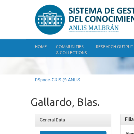
Skip
navigation
HOME
COMMUNITIES
RESEARCH OUTPUT
& COLLECTIONS
DSpace-CRIS @ ANLIS
Gallardo, Blas.
Fili
General Data