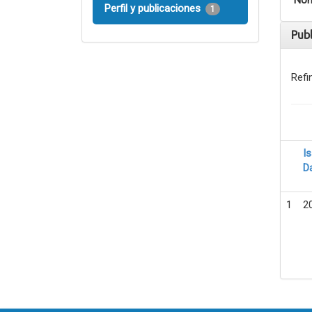
Nom
Perfil y publicaciones
1
Pub
Refi
I
D
1
2