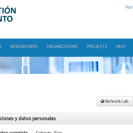
Por
S
RESEARCHERS
ORGANIZATIONS
PROJECTS
HELP
Network Lab
aciones y datos personales