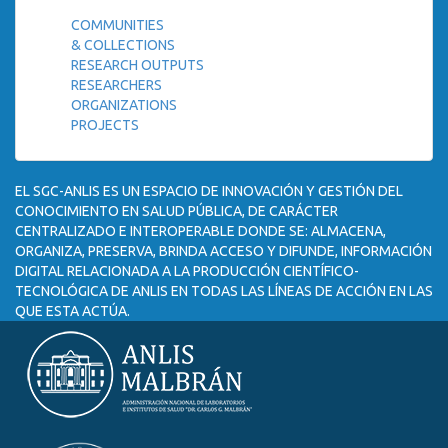
COMMUNITIES
& COLLECTIONS
RESEARCH OUTPUTS
RESEARCHERS
ORGANIZATIONS
PROJECTS
EL SGC-ANLIS ES UN ESPACIO DE INNOVACIÓN Y GESTIÓN DEL
CONOCIMIENTO EN SALUD PÚBLICA, DE CARÁCTER
CENTRALIZADO E INTEROPERABLE DONDE SE: ALMACENA,
ORGANIZA, PRESERVA, BRINDA ACCESO Y DIFUNDE, INFORMACIÓN
DIGITAL RELACIONADA A LA PRODUCCIÓN CIENTÍFICO-
TECNOLÓGICA DE ANLIS EN TODAS LAS LÍNEAS DE ACCIÓN EN LAS
QUE ESTA ACTÚA.