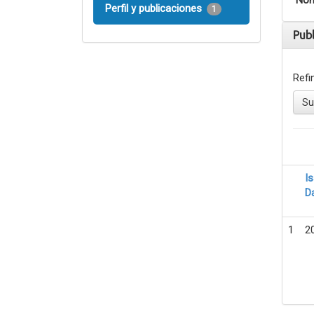
Nom
Perfil y publicaciones
1
Pub
Refi
Su
I
D
1
2