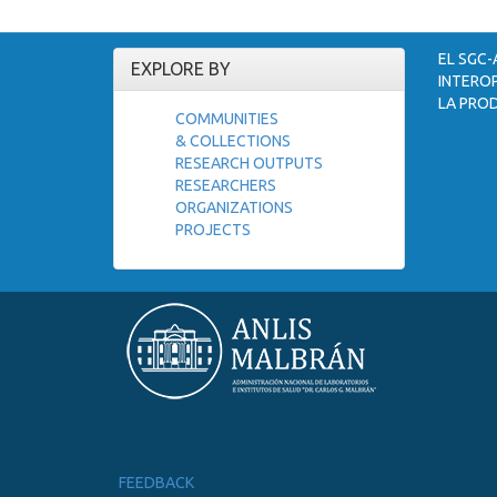
EL SGC-
EXPLORE BY
INTEROP
LA PROD
COMMUNITIES
& COLLECTIONS
RESEARCH OUTPUTS
RESEARCHERS
ORGANIZATIONS
PROJECTS
FEEDBACK