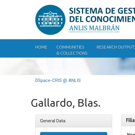
Skip
navigation
HOME
COMMUNITIES
RESEARCH OUTPUT
& COLLECTIONS
DSpace-CRIS @ ANLIS
Gallardo, Blas.
Fili
General Data