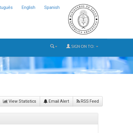
tuguês
English
Spanish
SIGN ON TO:
View Statistics
Email Alert
RSS Feed