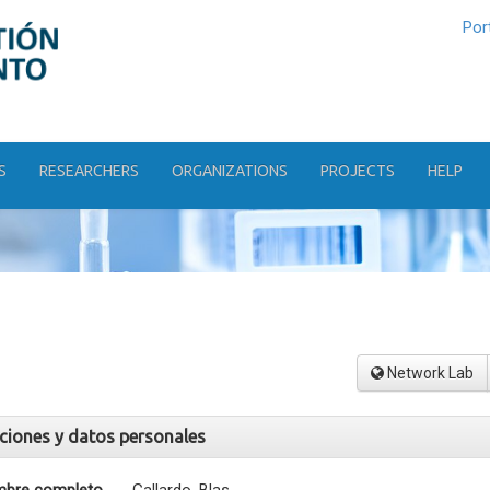
Por
S
RESEARCHERS
ORGANIZATIONS
PROJECTS
HELP
Network Lab
aciones y datos personales