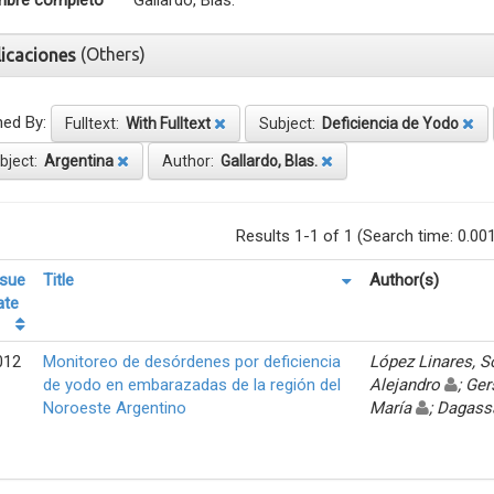
bre completo
Gallardo, Blas.
(Others)
licaciones
ned By:
Fulltext:
With Fulltext
Subject:
Deficiencia de Yodo
bject:
Argentina
Author:
Gallardo, Blas.
Results 1-1 of 1 (Search time: 0.00
ssue
Title
Author(s)
ate
012
Monitoreo de desórdenes por deficiencia
López Linares, 
de yodo en embarazadas de la región del
Alejandro
; Ger
Noroeste Argentino
María
; Dagass