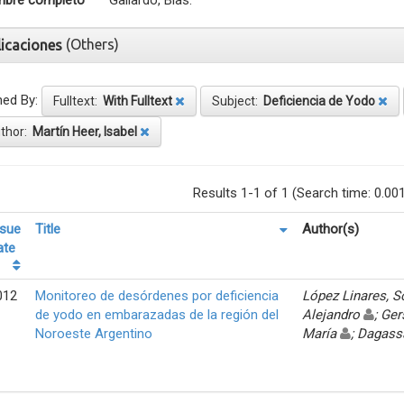
bre completo
Gallardo, Blas.
(Others)
licaciones
ned By:
Fulltext:
With Fulltext
Subject:
Deficiencia de Yodo
thor:
Martín Heer, Isabel
Results 1-1 of 1 (Search time: 0.00
ssue
Title
Author(s)
ate
012
Monitoreo de desórdenes por deficiencia
López Linares, 
de yodo en embarazadas de la región del
Alejandro
; Ger
Noroeste Argentino
María
; Dagass