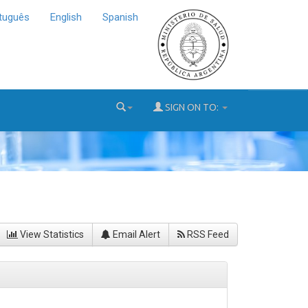
tuguês
English
Spanish
SIGN ON TO:
View Statistics
Email Alert
RSS Feed