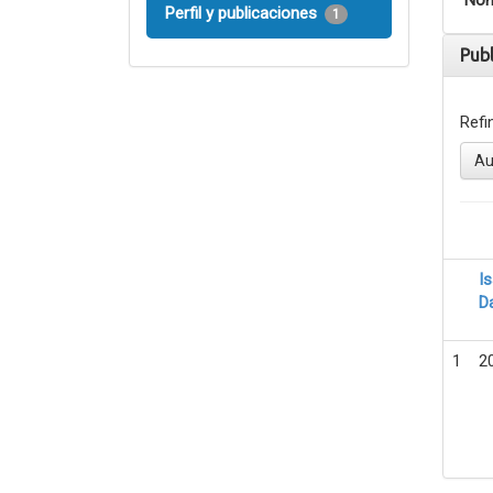
Nom
Perfil y publicaciones
1
Pub
Refi
Au
I
D
1
2