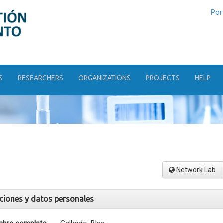
Por
S
RESEARCHERS
ORGANIZATIONS
PROJECTS
HELP
Network Lab
aciones y datos personales