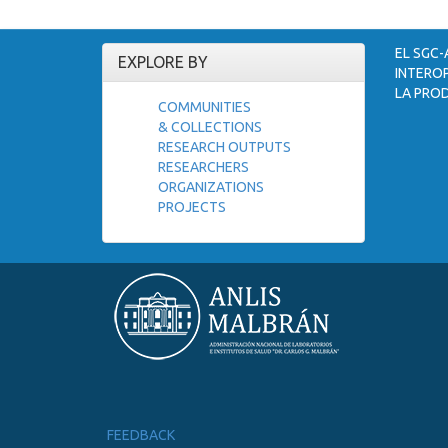
EL SGC-
EXPLORE BY
INTEROP
LA PROD
COMMUNITIES
& COLLECTIONS
RESEARCH OUTPUTS
RESEARCHERS
ORGANIZATIONS
PROJECTS
FEEDBACK