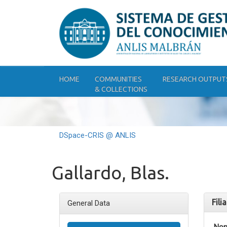
Skip
navigation
HOME
COMMUNITIES
RESEARCH OUTPUT
& COLLECTIONS
DSpace-CRIS @ ANLIS
Gallardo, Blas.
Fili
General Data