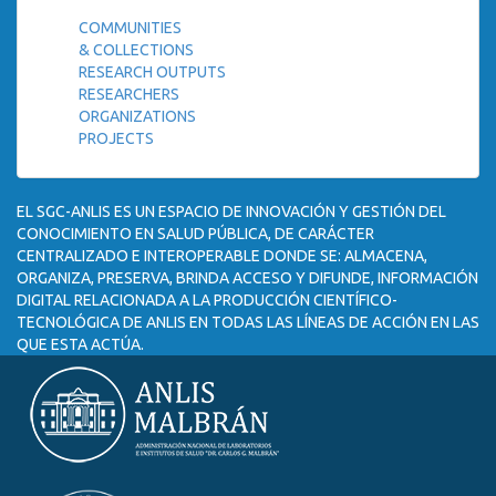
COMMUNITIES
& COLLECTIONS
RESEARCH OUTPUTS
RESEARCHERS
ORGANIZATIONS
PROJECTS
EL SGC-ANLIS ES UN ESPACIO DE INNOVACIÓN Y GESTIÓN DEL
CONOCIMIENTO EN SALUD PÚBLICA, DE CARÁCTER
CENTRALIZADO E INTEROPERABLE DONDE SE: ALMACENA,
ORGANIZA, PRESERVA, BRINDA ACCESO Y DIFUNDE, INFORMACIÓN
DIGITAL RELACIONADA A LA PRODUCCIÓN CIENTÍFICO-
TECNOLÓGICA DE ANLIS EN TODAS LAS LÍNEAS DE ACCIÓN EN LAS
QUE ESTA ACTÚA.