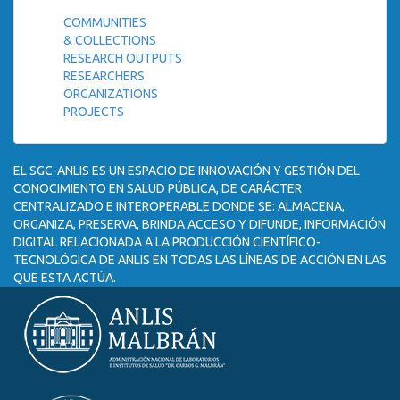
COMMUNITIES
& COLLECTIONS
RESEARCH OUTPUTS
RESEARCHERS
ORGANIZATIONS
PROJECTS
EL SGC-ANLIS ES UN ESPACIO DE INNOVACIÓN Y GESTIÓN DEL
CONOCIMIENTO EN SALUD PÚBLICA, DE CARÁCTER
CENTRALIZADO E INTEROPERABLE DONDE SE: ALMACENA,
ORGANIZA, PRESERVA, BRINDA ACCESO Y DIFUNDE, INFORMACIÓN
DIGITAL RELACIONADA A LA PRODUCCIÓN CIENTÍFICO-
TECNOLÓGICA DE ANLIS EN TODAS LAS LÍNEAS DE ACCIÓN EN LAS
QUE ESTA ACTÚA.