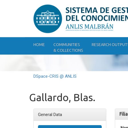
Skip
navigation
HOME
COMMUNITIES
RESEARCH OUTPUT
& COLLECTIONS
DSpace-CRIS @ ANLIS
Gallardo, Blas.
Fili
General Data