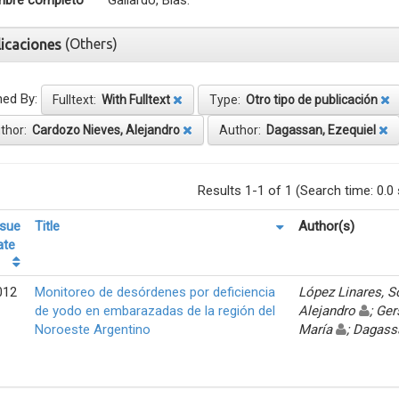
bre completo
Gallardo, Blas.
(Others)
licaciones
ned By:
Fulltext:
With Fulltext
Type:
Otro tipo de publicación
thor:
Cardozo Nieves, Alejandro
Author:
Dagassan, Ezequiel
Results 1-1 of 1 (Search time: 0.0
ssue
Title
Author(s)
ate
012
Monitoreo de desórdenes por deficiencia
López Linares, 
de yodo en embarazadas de la región del
Alejandro
; Ger
Noroeste Argentino
María
; Dagass