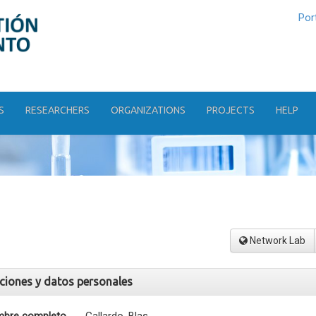
Por
S
RESEARCHERS
ORGANIZATIONS
PROJECTS
HELP
Network Lab
aciones y datos personales