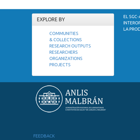
EL SGC-
EXPLORE BY
INTEROP
LA PROD
COMMUNITIES
& COLLECTIONS
RESEARCH OUTPUTS
RESEARCHERS
ORGANIZATIONS
PROJECTS
FEEDBACK