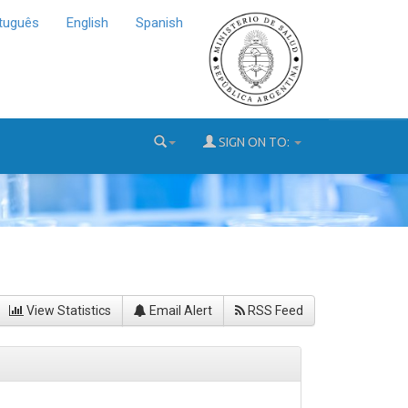
tuguês
English
Spanish
SIGN ON TO:
View Statistics
Email Alert
RSS Feed