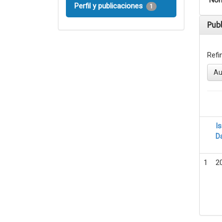
Nom
Perfil y publicaciones
1
Pub
Refi
Au
I
D
1
2