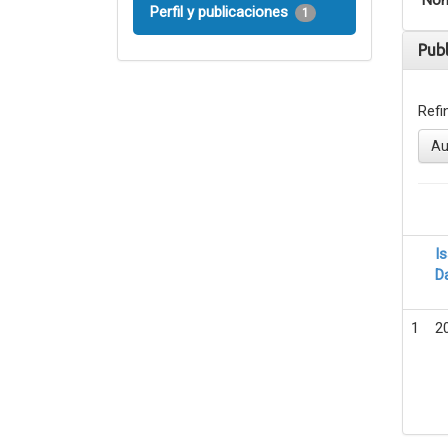
Nom
Perfil y publicaciones
1
Pub
Refi
Au
I
D
1
2