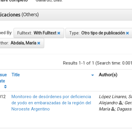
bre completo
Gallardo, Blas.
(Others)
licaciones
ned By:
Fulltext:
With Fulltext
Type:
Otro tipo de publicación
thor:
Abdala, María
Results 1-1 of 1 (Search time: 0.00
ssue
Title
Author(s)
ate
012
Monitoreo de desórdenes por deficiencia
López Linares, 
de yodo en embarazadas de la región del
Alejandro
; Ger
Noroeste Argentino
María
; Dagass