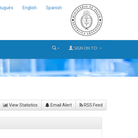
tuguês
English
Spanish
SIGN ON TO:
View Statistics
Email Alert
RSS Feed