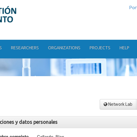
Por
S
RESEARCHERS
ORGANIZATIONS
PROJECTS
HELP
Network Lab
aciones y datos personales