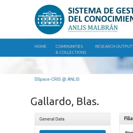
Skip
navigation
HOME
COMMUNITIES
RESEARCH OUTPUT
& COLLECTIONS
DSpace-CRIS @ ANLIS
Gallardo, Blas.
Fili
General Data