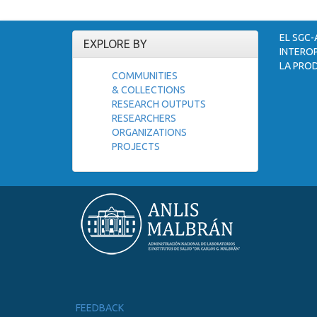
EL SGC-
EXPLORE BY
INTEROP
LA PROD
COMMUNITIES
& COLLECTIONS
RESEARCH OUTPUTS
RESEARCHERS
ORGANIZATIONS
PROJECTS
FEEDBACK