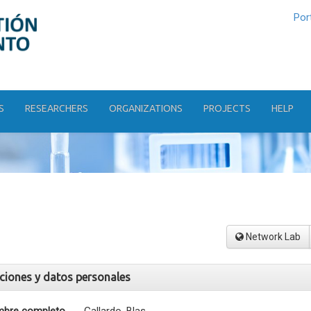
Por
S
RESEARCHERS
ORGANIZATIONS
PROJECTS
HELP
Network Lab
aciones y datos personales