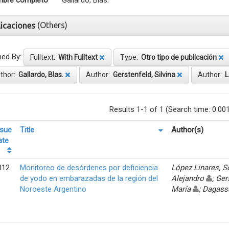
bre completo
Gallardo, Blas.
(Others)
licaciones
ned By:
Fulltext:
With Fulltext
Type:
Otro tipo de publicación
thor:
Gallardo, Blas.
Author:
Gerstenfeld, Silvina
Author:
L
Results 1-1 of 1 (Search time: 0.00
ssue
Title
Author(s)
ate
012
Monitoreo de desórdenes por deficiencia
López Linares, 
de yodo en embarazadas de la región del
Alejandro
; Ger
Noroeste Argentino
María
; Dagass