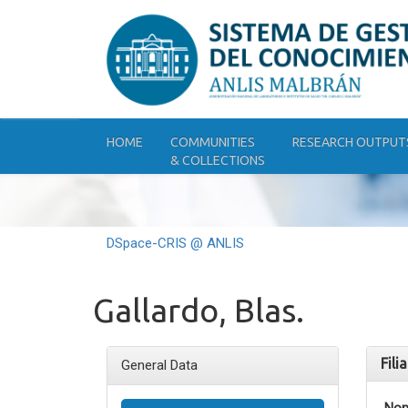
Skip
navigation
HOME
COMMUNITIES
RESEARCH OUTPUT
& COLLECTIONS
DSpace-CRIS @ ANLIS
Gallardo, Blas.
Fili
General Data