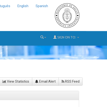
tuguês
English
Spanish
SIGN ON TO:
View Statistics
Email Alert
RSS Feed