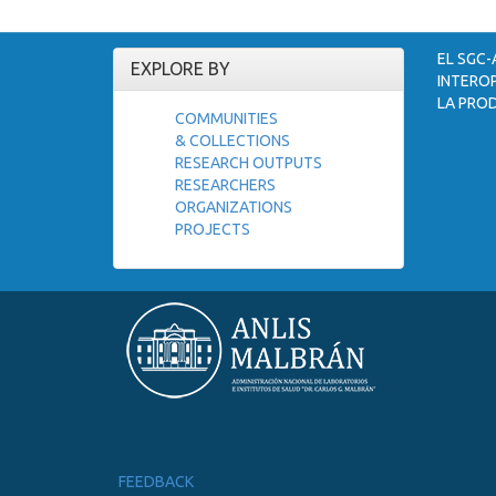
EL SGC-
EXPLORE BY
INTEROP
LA PROD
COMMUNITIES
& COLLECTIONS
RESEARCH OUTPUTS
RESEARCHERS
ORGANIZATIONS
PROJECTS
FEEDBACK