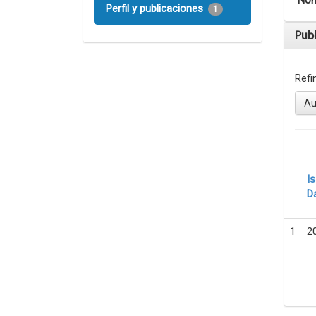
Nom
Perfil y publicaciones
1
Pub
Refi
Au
I
D
1
2