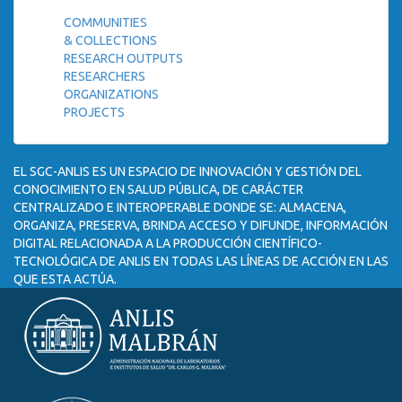
COMMUNITIES
& COLLECTIONS
RESEARCH OUTPUTS
RESEARCHERS
ORGANIZATIONS
PROJECTS
EL SGC-ANLIS ES UN ESPACIO DE INNOVACIÓN Y GESTIÓN DEL
CONOCIMIENTO EN SALUD PÚBLICA, DE CARÁCTER
CENTRALIZADO E INTEROPERABLE DONDE SE: ALMACENA,
ORGANIZA, PRESERVA, BRINDA ACCESO Y DIFUNDE, INFORMACIÓN
DIGITAL RELACIONADA A LA PRODUCCIÓN CIENTÍFICO-
TECNOLÓGICA DE ANLIS EN TODAS LAS LÍNEAS DE ACCIÓN EN LAS
QUE ESTA ACTÚA.