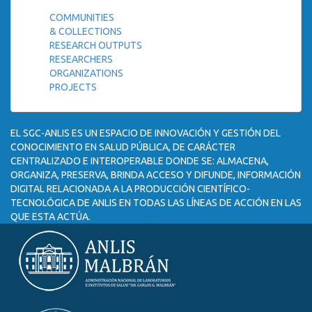
COMMUNITIES
& COLLECTIONS
RESEARCH OUTPUTS
RESEARCHERS
ORGANIZATIONS
PROJECTS
EL SGC-ANLIS ES UN ESPACIO DE INNOVACIÓN Y GESTIÓN DEL
CONOCIMIENTO EN SALUD PÚBLICA, DE CARÁCTER
CENTRALIZADO E INTEROPERABLE DONDE SE: ALMACENA,
ORGANIZA, PRESERVA, BRINDA ACCESO Y DIFUNDE, INFORMACIÓN
DIGITAL RELACIONADA A LA PRODUCCIÓN CIENTÍFICO-
TECNOLÓGICA DE ANLIS EN TODAS LAS LÍNEAS DE ACCIÓN EN LAS
QUE ESTA ACTÚA.