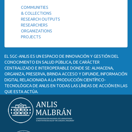
COMMUNITIES
& COLLECTIONS
RESEARCH OUTPUTS
RESEARCHERS
ORGANIZATIONS
PROJECTS
EL SGC-ANLIS ES UN ESPACIO DE INNOVACIÓN Y GESTIÓN DEL
CONOCIMIENTO EN SALUD PÚBLICA, DE CARÁCTER
CENTRALIZADO E INTEROPERABLE DONDE SE: ALMACENA,
ORGANIZA, PRESERVA, BRINDA ACCESO Y DIFUNDE, INFORMACIÓN
DIGITAL RELACIONADA A LA PRODUCCIÓN CIENTÍFICO-
TECNOLÓGICA DE ANLIS EN TODAS LAS LÍNEAS DE ACCIÓN EN LAS
QUE ESTA ACTÚA.