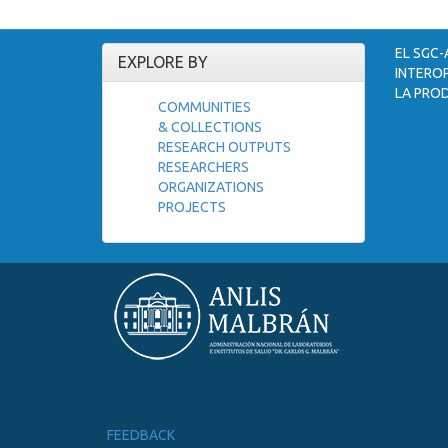
EL SGC-
EXPLORE BY
INTEROP
LA PROD
COMMUNITIES
& COLLECTIONS
RESEARCH OUTPUTS
RESEARCHERS
ORGANIZATIONS
PROJECTS
FEEDBACK