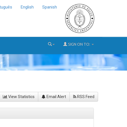
tuguês
English
Spanish
SIGN ON TO:
View Statistics
Email Alert
RSS Feed