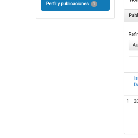
Nom
Perfil y publicaciones
1
Pub
Refi
Au
I
D
1
2