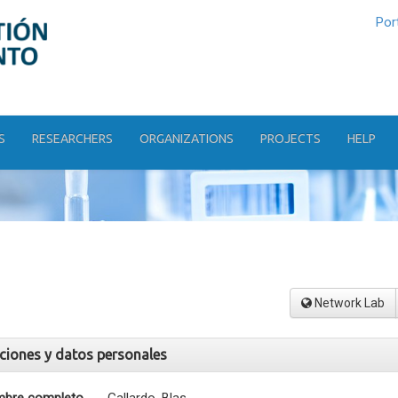
Por
S
RESEARCHERS
ORGANIZATIONS
PROJECTS
HELP
Network Lab
aciones y datos personales