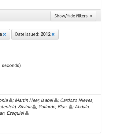
Show/Hide filters
a
Date Issued:
2012
1 seconds).
Sonia
; Martín Heer, Isabel
; Cardozo Nieves,
stenfeld, Silvina
; Gallardo, Blas.
; Abdala,
an, Ezequiel