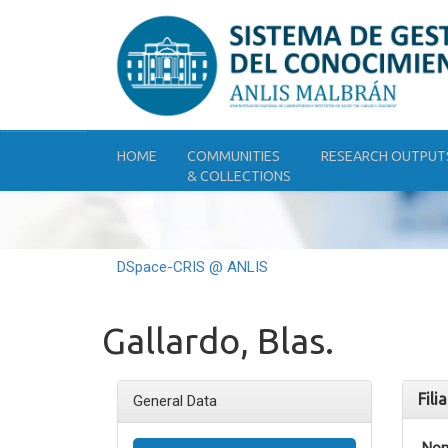
Skip
navigation
HOME
COMMUNITIES
RESEARCH OUTPUT
& COLLECTIONS
DSpace-CRIS @ ANLIS
Gallardo, Blas.
Fili
General Data