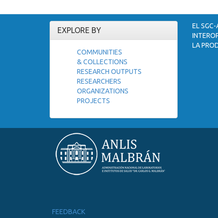
EL SGC-
EXPLORE BY
INTEROP
LA PROD
COMMUNITIES
& COLLECTIONS
RESEARCH OUTPUTS
RESEARCHERS
ORGANIZATIONS
PROJECTS
FEEDBACK