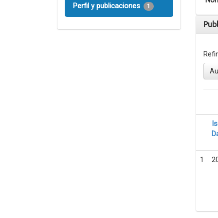
Nom
Perfil y publicaciones
1
Pub
Refi
Au
I
D
1
2