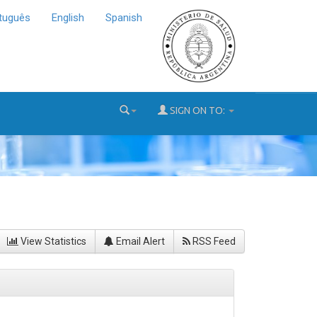
tuguês
English
Spanish
SIGN ON TO:
View Statistics
Email Alert
RSS Feed