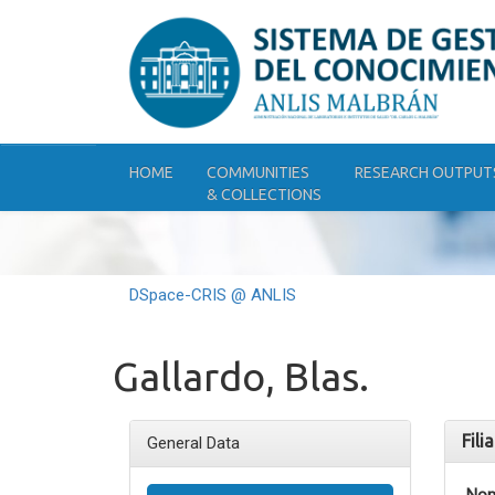
Skip
navigation
HOME
COMMUNITIES
RESEARCH OUTPUT
& COLLECTIONS
DSpace-CRIS @ ANLIS
Gallardo, Blas.
Fili
General Data