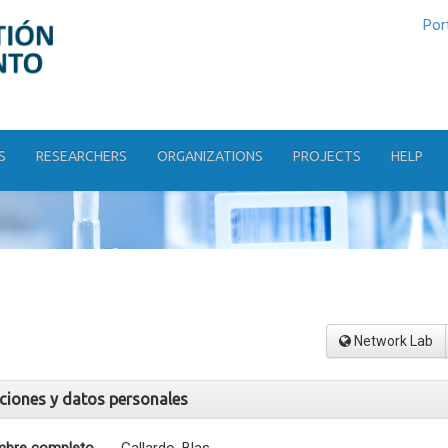
Por
S
RESEARCHERS
ORGANIZATIONS
PROJECTS
HELP
Network Lab
aciones y datos personales