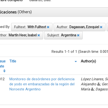
bre completo
Gallardo, Blas.
(Others)
licaciones
ned By:
Fulltext:
With Fulltext
Author:
Dagassan, Ezequiel
thor:
Martín Heer, Isabel
Subject:
Argentina
Results 1-1 of 1 (Search time: 0.00
ssue
Title
Author(s)
ate
012
Monitoreo de desórdenes por deficiencia
López Linares, 
de yodo en embarazadas de la región del
Alejandro
; Ger
Noroeste Argentino
María
; Dagass