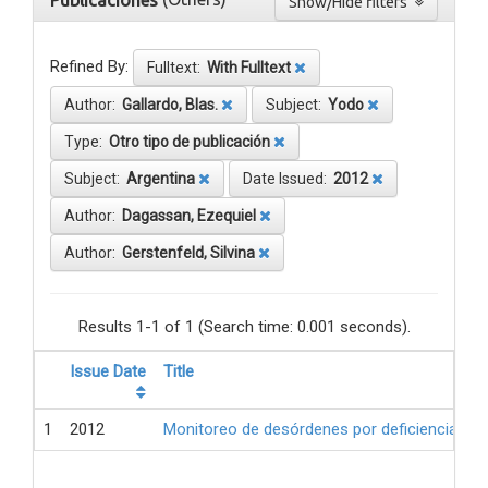
Publicaciones
Show/Hide filters
Refined By:
Fulltext:
With Fulltext
Author:
Gallardo, Blas.
Subject:
Yodo
Type:
Otro tipo de publicación
Subject:
Argentina
Date Issued:
2012
Author:
Dagassan, Ezequiel
Author:
Gerstenfeld, Silvina
Results 1-1 of 1 (Search time: 0.001 seconds).
Issue Date
Title
1
2012
Monitoreo de desórdenes por deficiencia de 