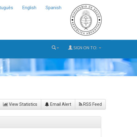
tuguês
English
Spanish
SIGN ON TO:
View Statistics
Email Alert
RSS Feed