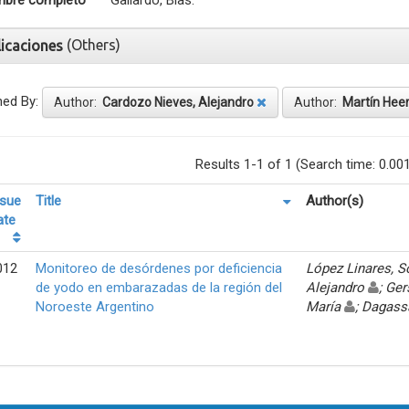
bre completo
Gallardo, Blas.
(Others)
licaciones
ned By:
Author:
Cardozo Nieves, Alejandro
Author:
Martín Heer
Results 1-1 of 1 (Search time: 0.00
ssue
Title
Author(s)
ate
012
Monitoreo de desórdenes por deficiencia
López Linares, 
de yodo en embarazadas de la región del
Alejandro
; Ger
Noroeste Argentino
María
; Dagass