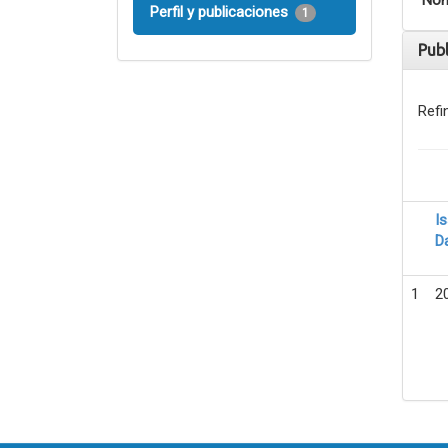
Nom
Perfil y publicaciones
1
Pub
Refi
I
D
1
2