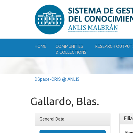
Skip
navigation
HOME
COMMUNITIES
RESEARCH OUTPUT
& COLLECTIONS
DSpace-CRIS @ ANLIS
Gallardo, Blas.
Fili
General Data