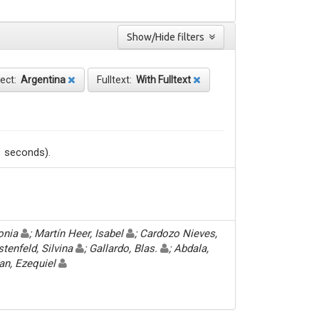
Show/Hide filters
ject:
Argentina
Fulltext:
With Fulltext
1 seconds).
Sonia
; Martín Heer, Isabel
; Cardozo Nieves,
stenfeld, Silvina
; Gallardo, Blas.
; Abdala,
an, Ezequiel