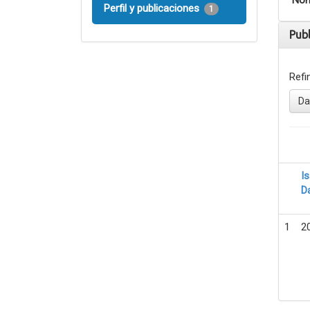
Nom
Perfil y publicaciones
1
Pub
Refi
Da
I
D
1
2