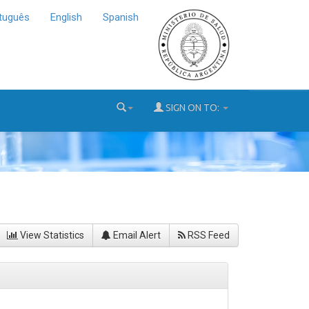
tuguês
English
Spanish
SIGN ON TO:
View Statistics
Email Alert
RSS Feed