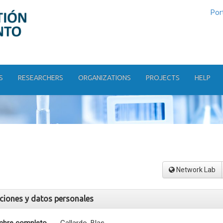
Por
S
RESEARCHERS
ORGANIZATIONS
PROJECTS
HELP
Network Lab
aciones y datos personales