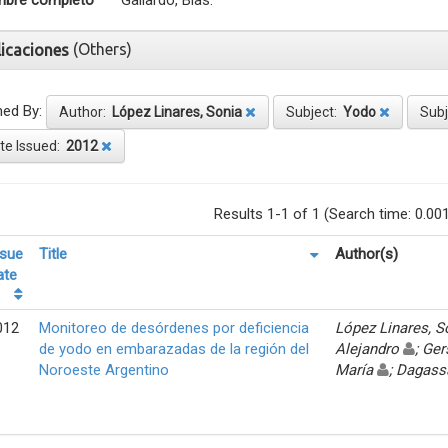
bre completo
Gallardo, Blas.
(Others)
licaciones
ned By:
Author:
López Linares, Sonia
Subject:
Yodo
Sub
te Issued:
2012
Results 1-1 of 1 (Search time: 0.00
ssue
Title
Author(s)
ate
012
Monitoreo de desórdenes por deficiencia
López Linares, 
de yodo en embarazadas de la región del
Alejandro
; Ger
Noroeste Argentino
María
; Dagass