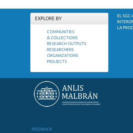
EL SGC-
EXPLORE BY
INTEROP
LA PROD
COMMUNITIES
& COLLECTIONS
RESEARCH OUTPUTS
RESEARCHERS
ORGANIZATIONS
PROJECTS
FEEDBACK