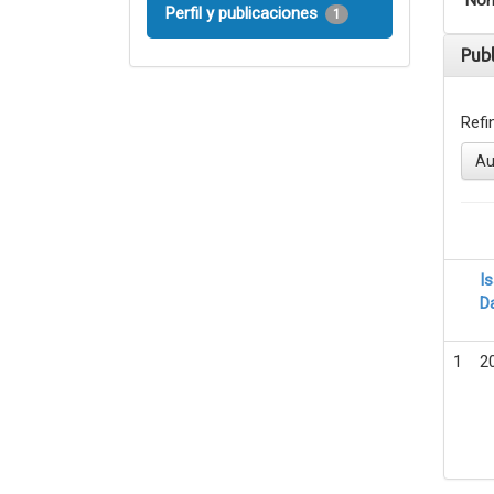
Nom
Perfil y publicaciones
1
Pub
Refi
Au
I
D
1
2