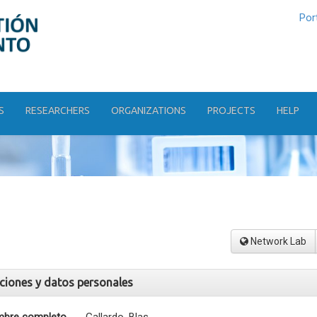
Por
S
RESEARCHERS
ORGANIZATIONS
PROJECTS
HELP
Network Lab
aciones y datos personales