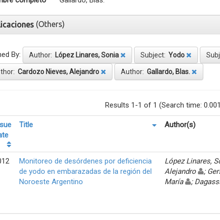
bre completo
Gallardo, Blas.
(Others)
licaciones
ned By:
Author:
López Linares, Sonia
Subject:
Yodo
Sub
thor:
Cardozo Nieves, Alejandro
Author:
Gallardo, Blas.
Results 1-1 of 1 (Search time: 0.00
ssue
Title
Author(s)
ate
012
Monitoreo de desórdenes por deficiencia
López Linares, 
de yodo en embarazadas de la región del
Alejandro
; Ger
Noroeste Argentino
María
; Dagass