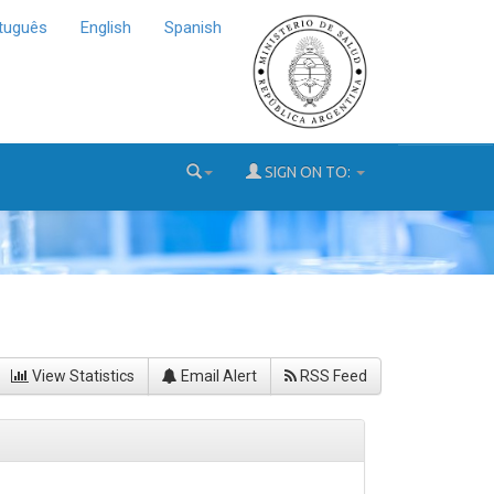
tuguês
English
Spanish
SIGN ON TO:
View Statistics
Email Alert
RSS Feed