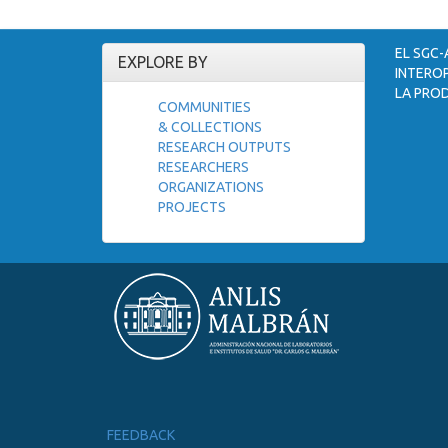
EL SGC-
EXPLORE BY
INTEROP
LA PROD
COMMUNITIES
& COLLECTIONS
RESEARCH OUTPUTS
RESEARCHERS
ORGANIZATIONS
PROJECTS
FEEDBACK