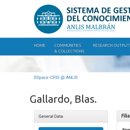
Skip
navigation
HOME
COMMUNITIES
RESEARCH OUTPUT
& COLLECTIONS
DSpace-CRIS @ ANLIS
Gallardo, Blas.
Fili
General Data