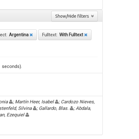
Show/Hide filters
ject:
Argentina
Fulltext:
With Fulltext
1 seconds).
Sonia
; Martín Heer, Isabel
; Cardozo Nieves,
stenfeld, Silvina
; Gallardo, Blas.
; Abdala,
an, Ezequiel