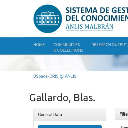
Skip
navigation
HOME
COMMUNITIES
RESEARCH OUTPUT
& COLLECTIONS
DSpace-CRIS @ ANLIS
Gallardo, Blas.
Fili
General Data