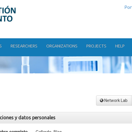
Por
S
RESEARCHERS
ORGANIZATIONS
PROJECTS
HELP
Network Lab
aciones y datos personales