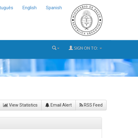
tuguês
English
Spanish
SIGN ON TO:
View Statistics
Email Alert
RSS Feed