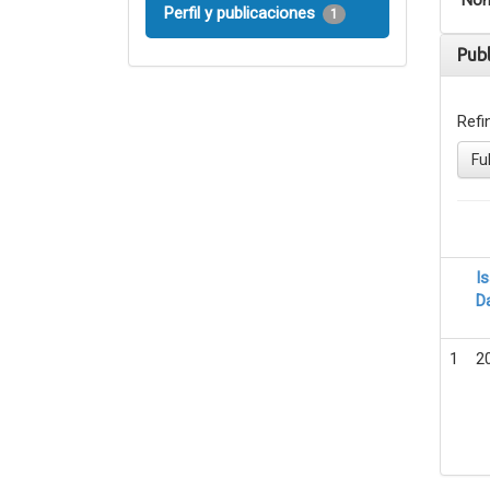
Nom
Perfil y publicaciones
1
Pub
Refi
Fu
I
D
1
2