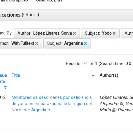
bre completo
Gallardo, Blas.
(Others)
licaciones
ned By:
Author:
López Linares, Sonia
Subject:
Yodo
Aut
lltext:
With Fulltext
Subject:
Argentina
Results 1-1 of 1 (Search time: 0.0
ssue
Title
Author(s)
ate
012
Monitoreo de desórdenes por deficiencia
López Linares, 
de yodo en embarazadas de la región del
Alejandro
; Ger
Noroeste Argentino
María
; Dagass