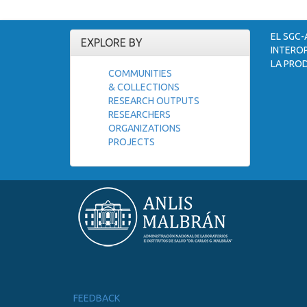
EL SGC-
EXPLORE BY
INTEROP
LA PROD
COMMUNITIES
& COLLECTIONS
RESEARCH OUTPUTS
RESEARCHERS
ORGANIZATIONS
PROJECTS
FEEDBACK