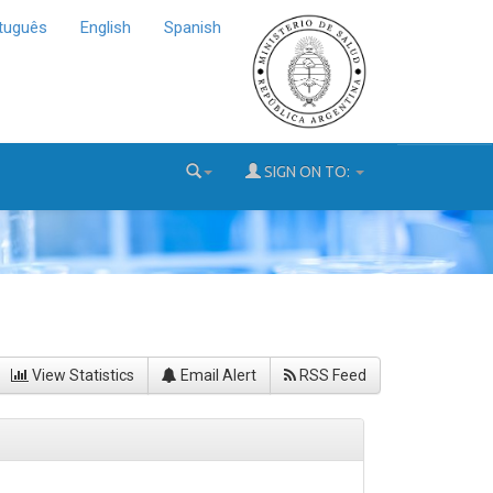
tuguês
English
Spanish
SIGN ON TO:
View Statistics
Email Alert
RSS Feed