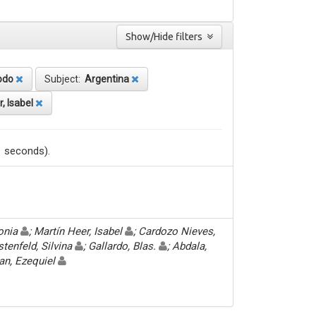
Show/Hide filters
odo
Subject:
Argentina
, Isabel
1 seconds).
Sonia
; Martín Heer, Isabel
; Cardozo Nieves,
stenfeld, Silvina
; Gallardo, Blas.
; Abdala,
an, Ezequiel