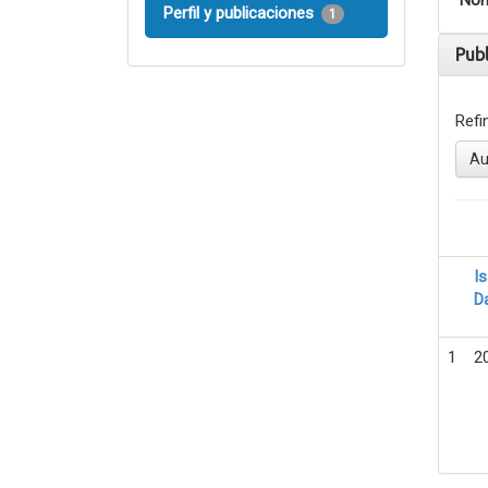
Nom
Perfil y publicaciones
1
Pub
Refi
Au
I
D
1
2