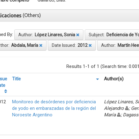
bre completo
Gallardo, Blas.
(Others)
licaciones
ned By:
Author:
López Linares, Sonia
Subject:
Deficiencia de Y
thor:
Abdala, María
Date Issued:
2012
Author:
Martín Heer
Results 1-1 of 1 (Search time: 0.00
ssue
Title
Author(s)
ate
012
Monitoreo de desórdenes por deficiencia
López Linares, 
de yodo en embarazadas de la región del
Alejandro
; Ger
Noroeste Argentino
María
; Dagass