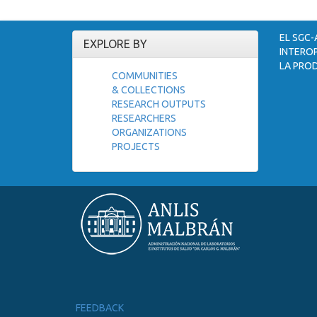
EL SGC-
EXPLORE BY
INTEROP
LA PROD
COMMUNITIES
& COLLECTIONS
RESEARCH OUTPUTS
RESEARCHERS
ORGANIZATIONS
PROJECTS
FEEDBACK