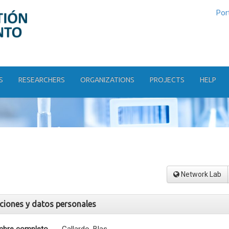
Por
S
RESEARCHERS
ORGANIZATIONS
PROJECTS
HELP
Network Lab
aciones y datos personales