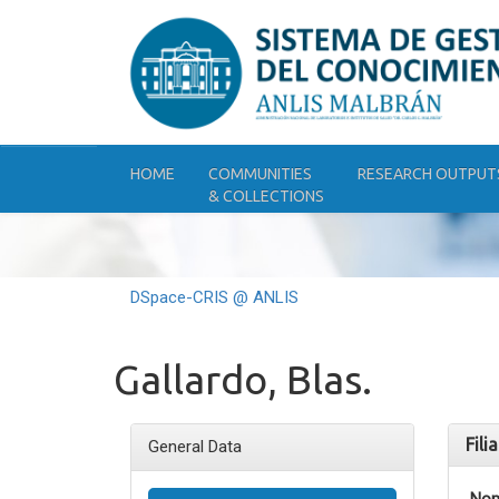
Skip
navigation
HOME
COMMUNITIES
RESEARCH OUTPUT
& COLLECTIONS
DSpace-CRIS @ ANLIS
Gallardo, Blas.
Fili
General Data