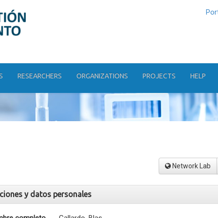
Por
S
RESEARCHERS
ORGANIZATIONS
PROJECTS
HELP
Network Lab
aciones y datos personales