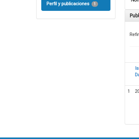
Nom
Perfil y publicaciones
1
Pub
Refi
I
D
1
2