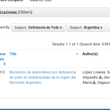
bre completo
Gallardo, Blas.
(Others)
licaciones
ned By:
Subject:
Deficiencia de Yodo
Subject:
Argentina
Results 1-1 of 1 (Search time: 0.00
ssue
Title
Author(s)
ate
012
Monitoreo de desórdenes por deficiencia
López Linares, 
de yodo en embarazadas de la región del
Alejandro
; Ger
Noroeste Argentino
María
; Dagass