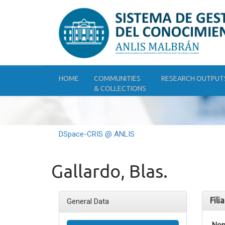
Skip
navigation
HOME
COMMUNITIES
RESEARCH OUTPUT
& COLLECTIONS
DSpace-CRIS @ ANLIS
Gallardo, Blas.
Fili
General Data