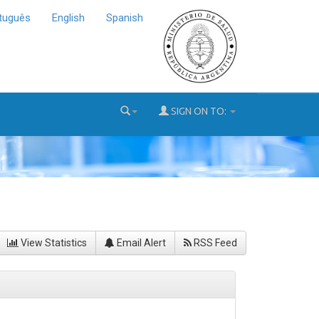
tuguês
English
Spanish
SIGN ON TO:
View Statistics
Email Alert
RSS Feed