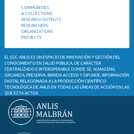
COMMUNITIES
& COLLECTIONS
RESEARCH OUTPUTS
RESEARCHERS
ORGANIZATIONS
PROJECTS
EL SGC-ANLIS ES UN ESPACIO DE INNOVACIÓN Y GESTIÓN DEL
CONOCIMIENTO EN SALUD PÚBLICA, DE CARÁCTER
CENTRALIZADO E INTEROPERABLE DONDE SE: ALMACENA,
ORGANIZA, PRESERVA, BRINDA ACCESO Y DIFUNDE, INFORMACIÓN
DIGITAL RELACIONADA A LA PRODUCCIÓN CIENTÍFICO-
TECNOLÓGICA DE ANLIS EN TODAS LAS LÍNEAS DE ACCIÓN EN LAS
QUE ESTA ACTÚA.