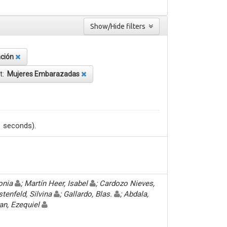
Show/Hide filters
ación
t:
Mujeres Embarazadas
1 seconds).
Sonia
; Martín Heer, Isabel
; Cardozo Nieves,
stenfeld, Silvina
; Gallardo, Blas.
; Abdala,
an, Ezequiel