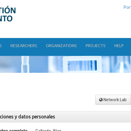
Por
S
RESEARCHERS
ORGANIZATIONS
PROJECTS
HELP
Network Lab
aciones y datos personales