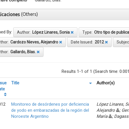
bre completo
Gallardo, Blas.
(Others)
licaciones
ned By:
Author:
López Linares, Sonia
Type:
Otro tipo de public
thor:
Cardozo Nieves, Alejandro
Date Issued:
2012
Subjec
thor:
Gallardo, Blas.
Results 1-1 of 1 (Search time: 0.00
ssue
Title
Author(s)
ate
012
Monitoreo de desórdenes por deficiencia
López Linares, 
de yodo en embarazadas de la región del
Alejandro
; Ger
Noroeste Argentino
María
; Dagass