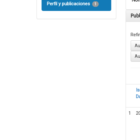
Nom
Perfil y publicaciones
1
Pub
Refi
Au
Au
I
D
1
2