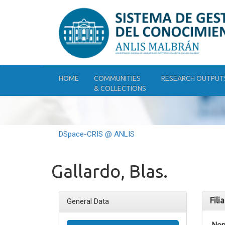
Skip
navigation
HOME
COMMUNITIES
RESEARCH OUTPUT
& COLLECTIONS
DSpace-CRIS @ ANLIS
Gallardo, Blas.
Fili
General Data