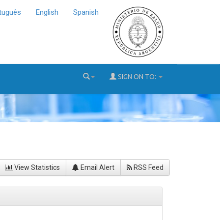
tuguês
English
Spanish
SIGN ON TO:
View Statistics
Email Alert
RSS Feed