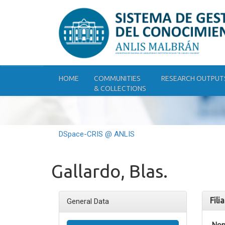
Skip
navigation
HOME
COMMUNITIES
RESEARCH OUTPUT
& COLLECTIONS
DSpace-CRIS @ ANLIS
Gallardo, Blas.
Fili
General Data