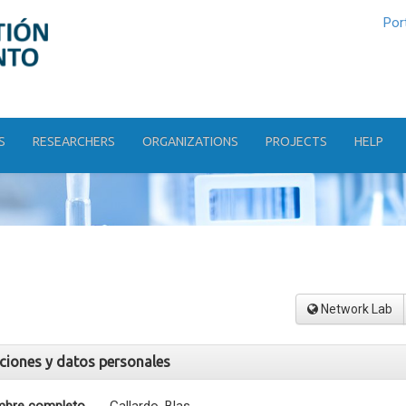
Por
S
RESEARCHERS
ORGANIZATIONS
PROJECTS
HELP
Network Lab
aciones y datos personales