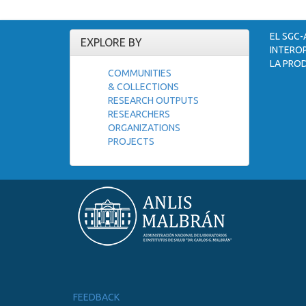
EL SGC-
EXPLORE BY
INTEROP
LA PROD
COMMUNITIES
& COLLECTIONS
RESEARCH OUTPUTS
RESEARCHERS
ORGANIZATIONS
PROJECTS
FEEDBACK