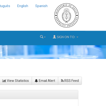
tuguês
English
Spanish
SIGN ON TO:
View Statistics
Email Alert
RSS Feed