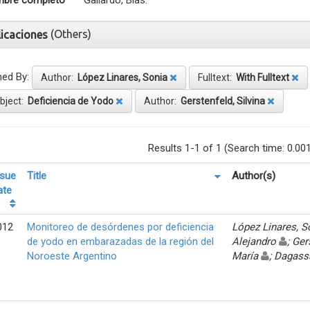
bre completo
Gallardo, Blas.
(Others)
licaciones
ned By:
Author:
López Linares, Sonia
Fulltext:
With Fulltext
bject:
Deficiencia de Yodo
Author:
Gerstenfeld, Silvina
Results 1-1 of 1 (Search time: 0.00
ssue
Title
Author(s)
ate
012
Monitoreo de desórdenes por deficiencia
López Linares, 
de yodo en embarazadas de la región del
Alejandro
; Ger
Noroeste Argentino
María
; Dagass