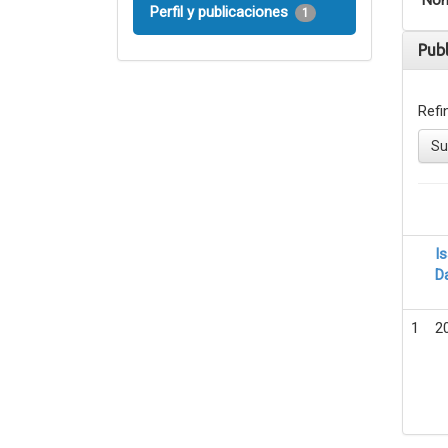
Nom
Perfil y publicaciones
1
Pub
Refi
Su
I
D
1
2