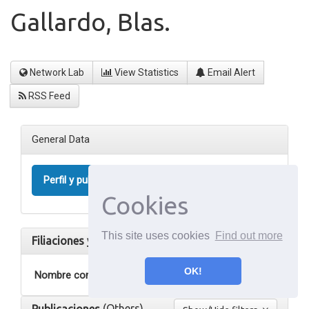
Gallardo, Blas.
Network Lab
View Statistics
Email Alert
RSS Feed
General Data
Perfil y publicaciones
1
Cookies
This site uses cookies
Find out more
Filiaciones y datos personales
OK!
Nombre completo
Gallardo, Blas.
(Others)