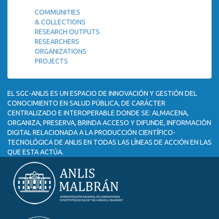
COMMUNITIES
& COLLECTIONS
RESEARCH OUTPUTS
RESEARCHERS
ORGANIZATIONS
PROJECTS
EL SGC-ANLIS ES UN ESPACIO DE INNOVACIÓN Y GESTIÓN DEL
CONOCIMIENTO EN SALUD PÚBLICA, DE CARÁCTER
CENTRALIZADO E INTEROPERABLE DONDE SE: ALMACENA,
ORGANIZA, PRESERVA, BRINDA ACCESO Y DIFUNDE, INFORMACIÓN
DIGITAL RELACIONADA A LA PRODUCCIÓN CIENTÍFICO-
TECNOLÓGICA DE ANLIS EN TODAS LAS LÍNEAS DE ACCIÓN EN LAS
QUE ESTA ACTÚA.