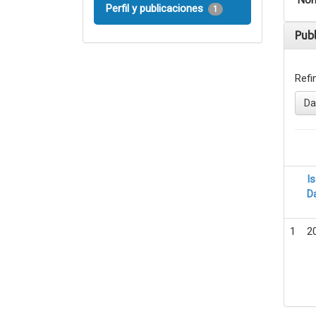
Nom
Perfil y publicaciones
1
Pub
Refi
Da
I
D
1
2