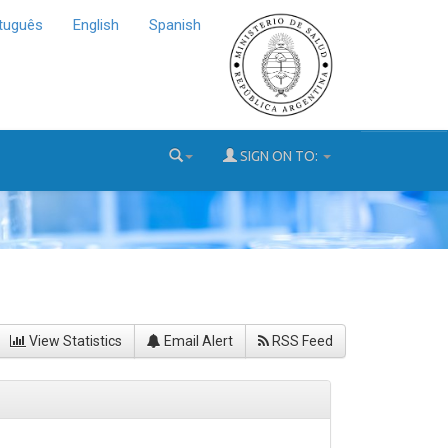
tuguês
English
Spanish
SIGN ON TO:
View Statistics
Email Alert
RSS Feed