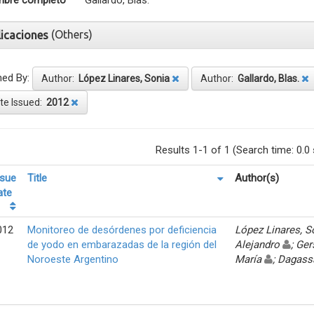
bre completo
Gallardo, Blas.
(Others)
licaciones
ned By:
Author:
López Linares, Sonia
Author:
Gallardo, Blas.
te Issued:
2012
Results 1-1 of 1 (Search time: 0.0
ssue
Title
Author(s)
ate
012
Monitoreo de desórdenes por deficiencia
López Linares, 
de yodo en embarazadas de la región del
Alejandro
; Ger
Noroeste Argentino
María
; Dagass