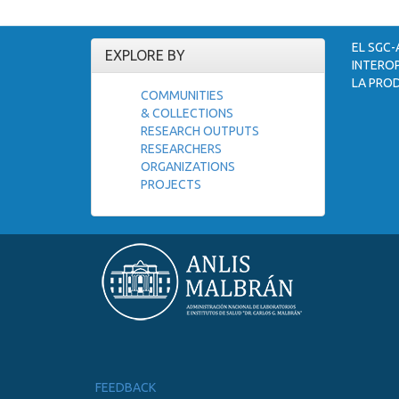
EL SGC-
EXPLORE BY
INTEROP
LA PROD
COMMUNITIES
& COLLECTIONS
RESEARCH OUTPUTS
RESEARCHERS
ORGANIZATIONS
PROJECTS
FEEDBACK