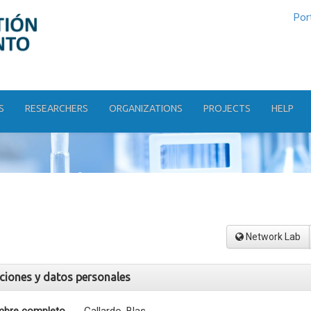
Por
S
RESEARCHERS
ORGANIZATIONS
PROJECTS
HELP
Network Lab
aciones y datos personales