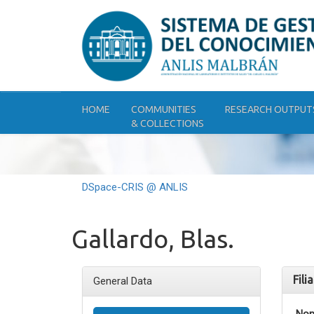
Skip
navigation
HOME
COMMUNITIES
RESEARCH OUTPUT
& COLLECTIONS
DSpace-CRIS @ ANLIS
Gallardo, Blas.
Fili
General Data