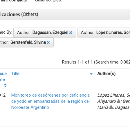
bre completo
Gallardo, Blas.
(Others)
licaciones
ned By:
Author:
Dagassan, Ezequiel
Author:
López Linares, So
thor:
Gerstenfeld, Silvina
Results 1-1 of 1 (Search time: 0.00
ssue
Title
Author(s)
ate
012
Monitoreo de desórdenes por deficiencia
López Linares, 
de yodo en embarazadas de la región del
Alejandro
; Ger
Noroeste Argentino
María
; Dagass