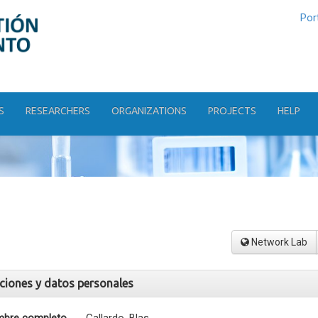
Por
S
RESEARCHERS
ORGANIZATIONS
PROJECTS
HELP
Network Lab
aciones y datos personales