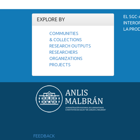
EL SGC-
EXPLORE BY
INTEROP
LA PROD
COMMUNITIES
& COLLECTIONS
RESEARCH OUTPUTS
RESEARCHERS
ORGANIZATIONS
PROJECTS
FEEDBACK