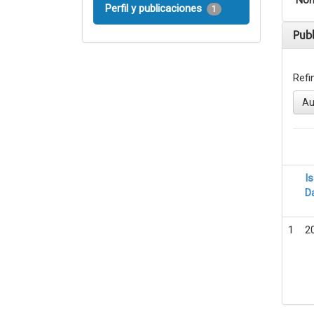
Nom
Perfil y publicaciones
1
Pub
Refi
Au
I
D
1
2