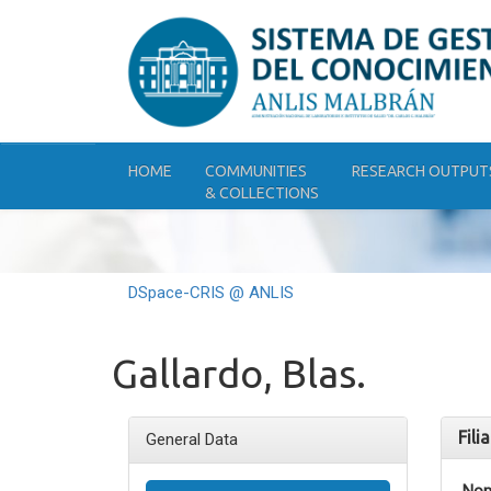
Skip
navigation
HOME
COMMUNITIES
RESEARCH OUTPUT
& COLLECTIONS
DSpace-CRIS @ ANLIS
Gallardo, Blas.
Fili
General Data