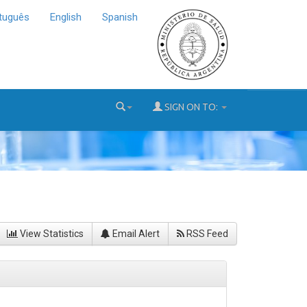
tuguês
English
Spanish
SIGN ON TO:
View Statistics
Email Alert
RSS Feed