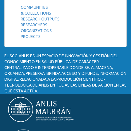
COMMUNITIES
& COLLECTIONS
RESEARCH OUTPUTS
RESEARCHERS
ORGANIZATIONS
PROJECTS
EL SGC-ANLIS ES UN ESPACIO DE INNOVACIÓN Y GESTIÓN DEL
CONOCIMIENTO EN SALUD PÚBLICA, DE CARÁCTER
CENTRALIZADO E INTEROPERABLE DONDE SE: ALMACENA,
ORGANIZA, PRESERVA, BRINDA ACCESO Y DIFUNDE, INFORMACIÓN
DIGITAL RELACIONADA A LA PRODUCCIÓN CIENTÍFICO-
TECNOLÓGICA DE ANLIS EN TODAS LAS LÍNEAS DE ACCIÓN EN LAS
QUE ESTA ACTÚA.